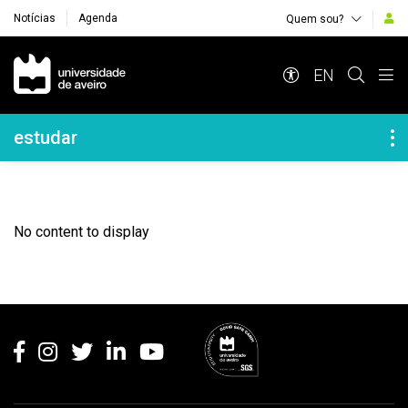
Notícias
Agenda
Quem sou?
Navegação Principal
EN
Navegação Lateral
estudar
No content to display
Rodapé