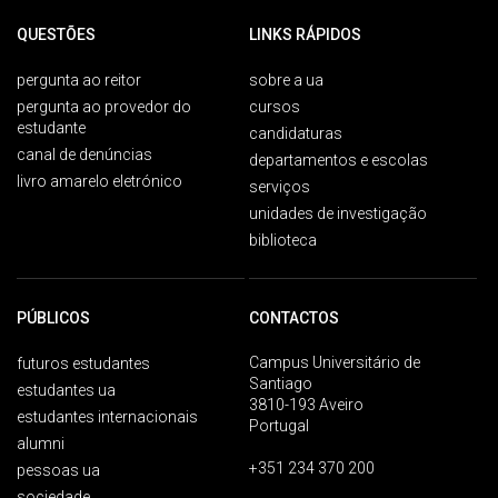
QUESTÕES
LINKS RÁPIDOS
pergunta ao reitor
sobre a ua
pergunta ao provedor do
cursos
estudante
candidaturas
canal de denúncias
departamentos e escolas
livro amarelo eletrónico
serviços
unidades de investigação
biblioteca
PÚBLICOS
CONTACTOS
Campus Universitário de
futuros estudantes
Santiago
estudantes ua
3810-193 Aveiro
estudantes internacionais
Portugal
alumni
+351 234 370 200
pessoas ua
sociedade