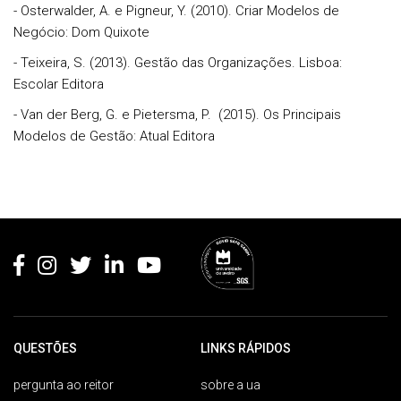
- Osterwalder, A. e Pigneur, Y. (2010). Criar Modelos de
Negócio: Dom Quixote
- Teixeira, S. (2013). Gestão das Organizações. Lisboa:
Escolar Editora
- Van der Berg, G. e Pietersma, P. (2015). Os Principais
Modelos de Gestão: Atual Editora
Rodapé
QUESTÕES
LINKS RÁPIDOS
pergunta ao reitor
sobre a ua