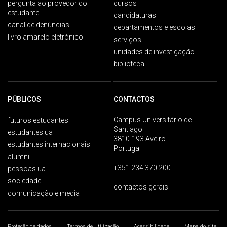
pergunta ao provedor do
cursos
estudante
candidaturas
canal de denúncias
departamentos e escolas
livro amarelo eletrónico
serviços
unidades de investigação
biblioteca
PÚBLICOS
CONTACTOS
Campus Universitário de
futuros estudantes
Santiago
estudantes ua
3810-193 Aveiro
estudantes internacionais
Portugal
alumni
+351 234 370 200
pessoas ua
sociedade
contactos gerais
comunicação e media
Proteção de dados
Termos de utilização
Acessibilidade
Mapa do site