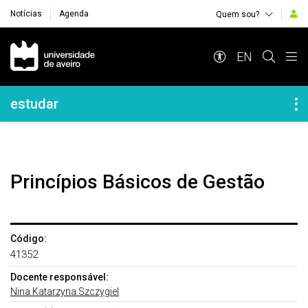
Notícias
Agenda
Quem sou?
Navegação Principal
EN
Navegação Lateral
estudar
Princípios Básicos de Gestão
Código:
41352
Docente responsável:
Nina Katarzyna Szczygiel