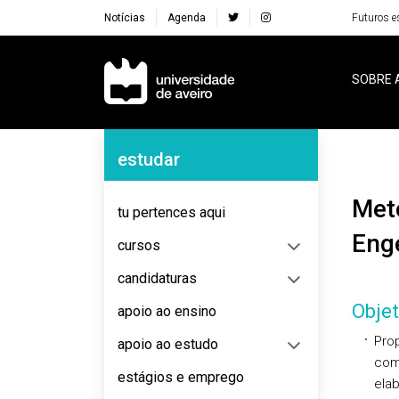
Notícias
Agenda
Futuros e
Navegação Principal
SOBRE 
Navegação Lateral
estudar
Metodologias de Investigação Aplicadas à
tu pertences aqui
Eng
cursos
candidaturas
Objet
apoio ao ensino
Pro
apoio ao estudo
com
estágios e emprego
elab