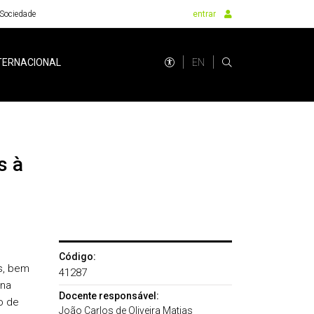
Sociedade
entrar
EN
TERNACIONAL
Código:
s, bem
41287
 na
Docente responsável:
o de
João Carlos de Oliveira Matias