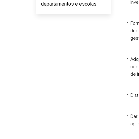
inv
departamentos e escolas
For
dife
gest
Adq
nece
de i
Dist
Dar 
apli