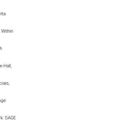
lta
 Within
h
-Hall,
iais,
age
rk: SAGE