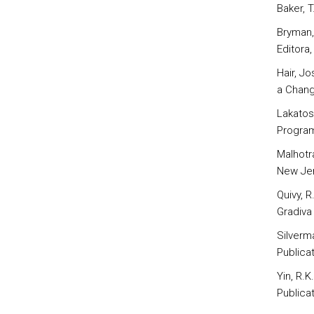
Baker, T
Bryman,
Editora,
Hair, Jo
a Chang
Lakatos,
Program
Malhotra
New Jer
Quivy, 
Gradiva
Silverma
Publica
Yin, R.
Publicat