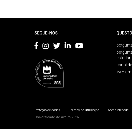
Rodapé
SEGUE-NOS
QUESTÕ
pergunta
pergunt
estudan
canal d
livro am
Proteção de dados
Termos de utilização
Acessibilidade
Universidade de Aveiro 2026