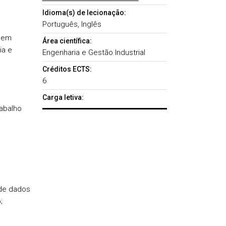
Idioma(s) de lecionação:
Português, Inglês
r em
Área científica:
ia e
Engenharia e Gestão Industrial
Créditos ECTS:
6
Carga letiva:
abalho
 de dados
;