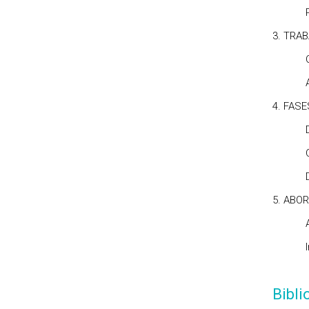
Princi
3. TRA
Conte
Aprese
4. FAS
Defin
Object
Desen
5. ABO
Alguns
Invest
Bibl