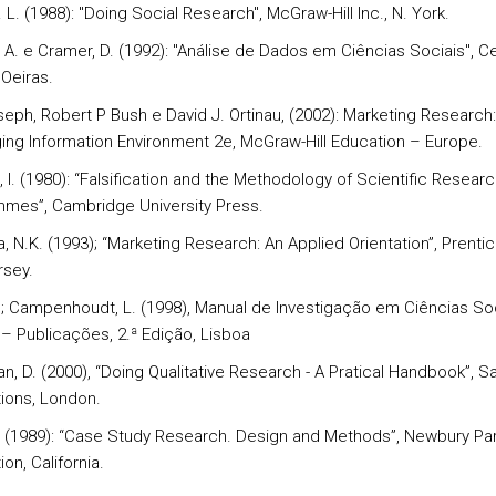
. L. (1988): "Doing Social Research", McGraw-Hill Inc., N. York.
 A. e Cramer, D. (1992): "Análise de Dados em Ciências Sociais", Ce
 Oeiras.
seph, Robert P Bush e David J. Ortinau, (2002): Marketing Research:
ing Information Environment 2e, McGraw-Hill Education – Europe.
 I. (1980): “Falsification and the Methodology of Scientific Researc
mes”, Cambridge University Press.
, N.K. (1993); “Marketing Research: An Applied Orientation”, Prentice
sey.
R.; Campenhoudt, L. (1998), Manual de Investigação em Ciências Soc
 – Publicações, 2.ª Edição, Lisboa
n, D. (2000), “Doing Qualitative Research - A Pratical Handbook”, S
tions, London.
K. (1989): “Case Study Research. Design and Methods”, Newbury Pa
ion, California.