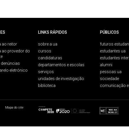
ES
LINKS RÁPIDOS
PÚBLICOS
 ao reitor
sobre a ua
futuros estudan
a ao provedor do
cursos
estudantes ua
te
candidaturas
estudantes inte
e denúncias
departamentos e escolas
alumni
arelo eletrónico
serviços
pessoas ua
unidades de investigação
sociedade
biblioteca
comunicação e
Mapa do site