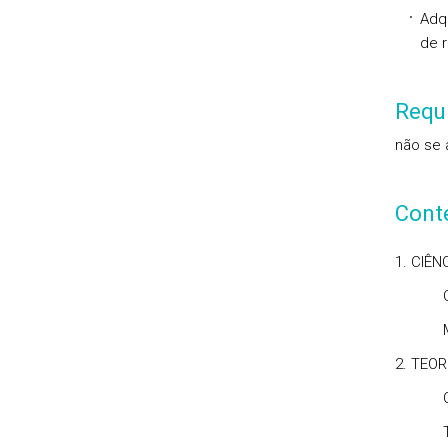
Adqu
de r
Requi
não se 
Cont
1. CIÊN
Concei
Métod
2. TEO
Concei
Teoria