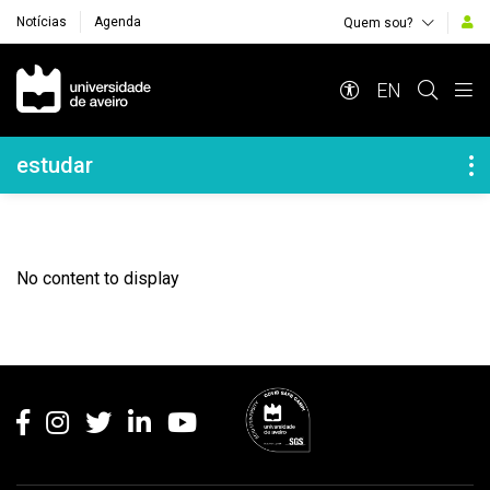
Notícias
Agenda
Quem sou?
Navegação Principal
EN
Navegação Lateral
estudar
No content to display
Rodapé