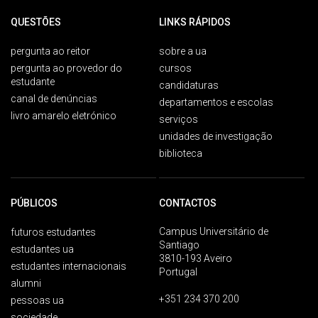
QUESTÕES
LINKS RÁPIDOS
pergunta ao reitor
sobre a ua
pergunta ao provedor do
cursos
estudante
candidaturas
canal de denúncias
departamentos e escolas
livro amarelo eletrónico
serviços
unidades de investigação
biblioteca
PÚBLICOS
CONTACTOS
Campus Universitário de
futuros estudantes
Santiago
estudantes ua
3810-193 Aveiro
estudantes internacionais
Portugal
alumni
+351 234 370 200
pessoas ua
sociedade