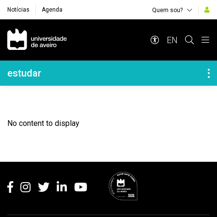
Notícias
Agenda
Quem sou?
Navegação Principal
EN
Navegação Lateral
estudar
No content to display
Rodapé