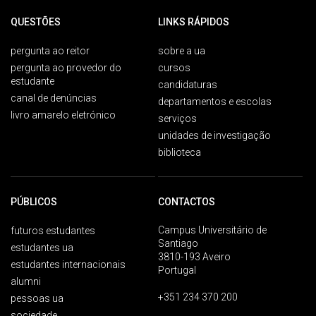
QUESTÕES
LINKS RÁPIDOS
pergunta ao reitor
sobre a ua
pergunta ao provedor do
cursos
estudante
candidaturas
canal de denúncias
departamentos e escolas
livro amarelo eletrónico
serviços
unidades de investigação
biblioteca
PÚBLICOS
CONTACTOS
Campus Universitário de
futuros estudantes
Santiago
estudantes ua
3810-193 Aveiro
estudantes internacionais
Portugal
alumni
+351 234 370 200
pessoas ua
sociedade