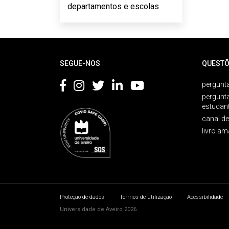
departamentos e escolas
Rodapé
SEGUE-NOS
QUESTÕ
pergunta
pergunt
estudan
canal d
livro am
Proteção de dados
Termos de utilização
Acessibilidade
Universidade de Aveiro 2026