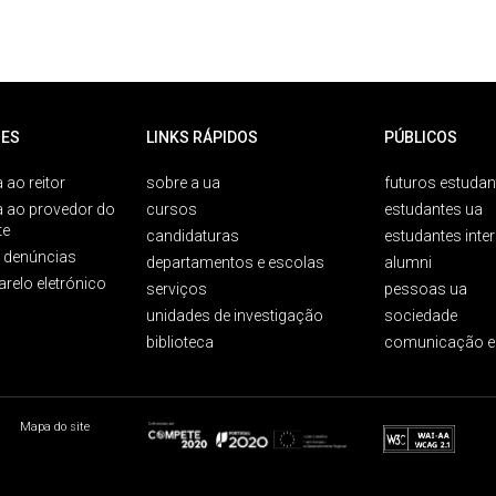
ES
LINKS RÁPIDOS
PÚBLICOS
 ao reitor
sobre a ua
futuros estudan
a ao provedor do
cursos
estudantes ua
te
candidaturas
estudantes inte
e denúncias
departamentos e escolas
alumni
arelo eletrónico
serviços
pessoas ua
unidades de investigação
sociedade
biblioteca
comunicação e
Mapa do site