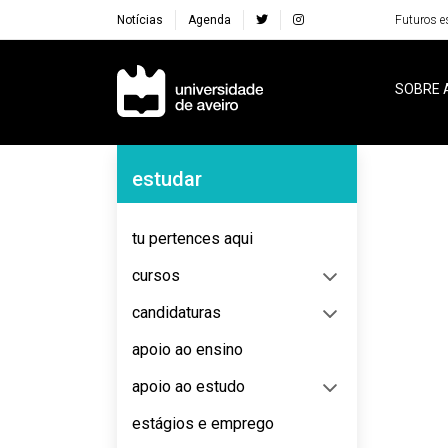
Notícias
Agenda
Futuros e
Navegação Principal
SOBRE 
Navegação Lateral
estudar
No content to display
tu pertences aqui
cursos
candidaturas
apoio ao ensino
apoio ao estudo
estágios e emprego