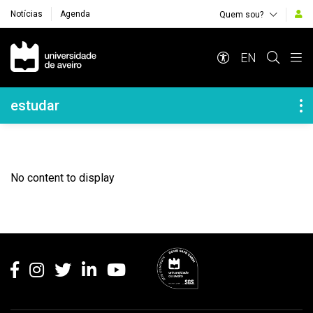
Notícias
Agenda
Quem sou?
Navegação Principal
EN
Navegação Lateral
estudar
No content to display
Rodapé