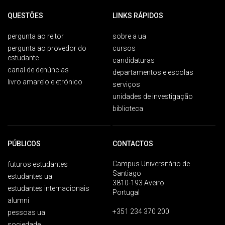
QUESTÕES
LINKS RÁPIDOS
pergunta ao reitor
sobre a ua
pergunta ao provedor do
cursos
estudante
candidaturas
canal de denúncias
departamentos e escolas
livro amarelo eletrónico
serviços
unidades de investigação
biblioteca
PÚBLICOS
CONTACTOS
Campus Universitário de
futuros estudantes
Santiago
estudantes ua
3810-193 Aveiro
estudantes internacionais
Portugal
alumni
+351 234 370 200
pessoas ua
sociedade