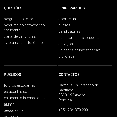
QUESTÕES
LINKS RÁPIDOS
pergunta ao reitor
sobre a ua
pergunta ao provedor do
cursos
estudante
candidaturas
canal de denúncias
departamentos e escolas
livro amarelo eletrónico
serviços
unidades de investigação
biblioteca
PÚBLICOS
CONTACTOS
Campus Universitário de
futuros estudantes
Santiago
estudantes ua
3810-193 Aveiro
estudantes internacionais
Portugal
alumni
+351 234 370 200
pessoas ua
sociedade