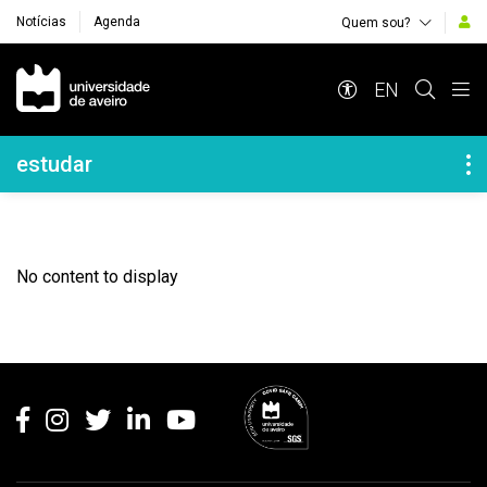
Notícias
Agenda
Quem sou?
Navegação Principal
EN
Navegação Lateral
estudar
No content to display
Rodapé