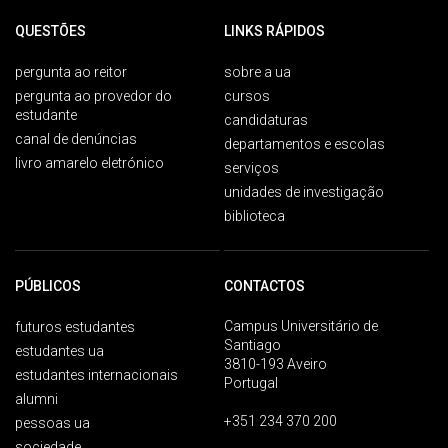
QUESTÕES
LINKS RÁPIDOS
pergunta ao reitor
sobre a ua
pergunta ao provedor do
cursos
estudante
candidaturas
canal de denúncias
departamentos e escolas
livro amarelo eletrónico
serviços
unidades de investigação
biblioteca
PÚBLICOS
CONTACTOS
Campus Universitário de
futuros estudantes
Santiago
estudantes ua
3810-193 Aveiro
estudantes internacionais
Portugal
alumni
+351 234 370 200
pessoas ua
sociedade