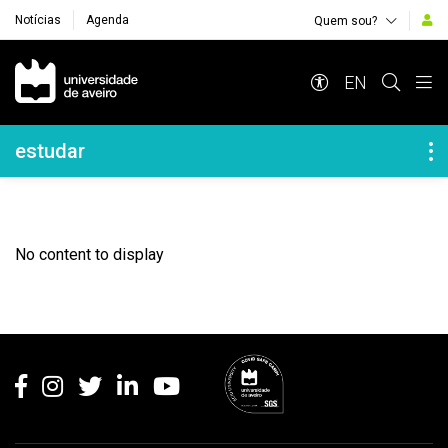
Notícias
Agenda
Quem sou?
Navegação Principal
EN
Navegação Lateral
estudar
No content to display
Rodapé