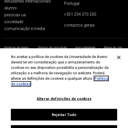
estudantes internacionais
Portugal
alumni
+351 234 370 200
pessoas ua
sociedade
contactos gerais
comunicação e media
Proteção de dados
Termos de utilização
Acessibilidade
Mapa do site
Universidade de Aveiro 2026
Ao aceitar a política de cookies da Universidade de Aveiro
deverá ter em consideração que o armazenamento de
cookies no seu dispositivo possibilita a personalização da
utilização e a melhoria de navegação no website. Poderá
alterar as definições de cookies a qualquer altura.
Política
de cookies
Alterar definições de cookies
Rejeitar Tudo