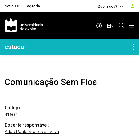
Notícias
Agenda
Quem sou?
Navegação Principal
EN
Navegação Lateral
estudar
Comunicação Sem Fios
Código:
41507
Docente responsável:
Adão Paulo Soares da Silva