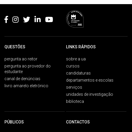
Rodapé
QUESTÕES
LINKS RÁPIDOS
pergunta ao reitor
sobre a ua
pergunta ao provedor do
cursos
estudante
candidaturas
canal de denúncias
departamentos e escolas
livro amarelo eletrónico
serviços
unidades de investigação
biblioteca
PÚBLICOS
CONTACTOS