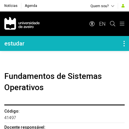
Notícias
Agenda
Quem sou?
Navegação Principal
EN
Navegação Lateral
estudar
Fundamentos de Sistemas
Operativos
Código:
41497
Docente responsável: