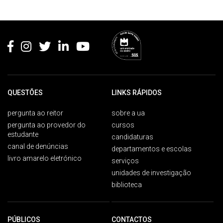
Rodapé
QUESTÕES
LINKS RÁPIDOS
pergunta ao reitor
sobre a ua
pergunta ao provedor do
cursos
estudante
candidaturas
canal de denúncias
departamentos e escolas
livro amarelo eletrónico
serviços
unidades de investigação
biblioteca
PÚBLICOS
CONTACTOS