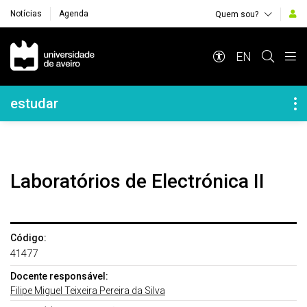
Notícias
Agenda
Quem sou?
Navegação Principal
EN
Navegação Lateral
estudar
Laboratórios de Electrónica II
Código:
41477
Docente responsável:
Filipe Miguel Teixeira Pereira da Silva