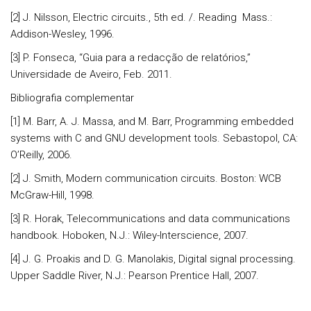
[2] J. Nilsson, Electric circuits., 5th ed. /. Reading Mass.:
Addison-Wesley, 1996.
[3] P. Fonseca, “Guia para a redacção de relatórios,”
Universidade de Aveiro, Feb. 2011.
Bibliografia complementar
[1] M. Barr, A. J. Massa, and M. Barr, Programming embedded
systems with C and GNU development tools. Sebastopol, CA:
O’Reilly, 2006.
[2] J. Smith, Modern communication circuits. Boston: WCB
McGraw-Hill, 1998.
[3] R. Horak, Telecommunications and data communications
handbook. Hoboken, N.J.: Wiley-Interscience, 2007.
[4] J. G. Proakis and D. G. Manolakis, Digital signal processing.
Upper Saddle River, N.J.: Pearson Prentice Hall, 2007.