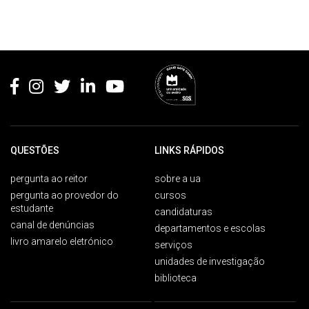
Rodapé
QUESTÕES
LINKS RÁPIDOS
pergunta ao reitor
sobre a ua
pergunta ao provedor do
cursos
estudante
candidaturas
canal de denúncias
departamentos e escolas
livro amarelo eletrónico
serviços
unidades de investigação
biblioteca