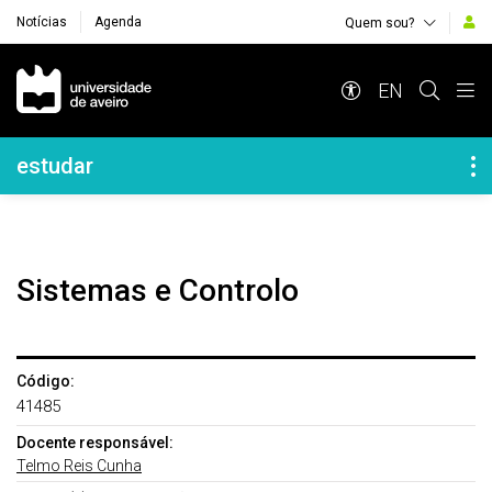
Notícias
Agenda
Quem sou?
Navegação Principal
EN
Navegação Lateral
estudar
Sistemas e Controlo
Código:
41485
Docente responsável:
Telmo Reis Cunha