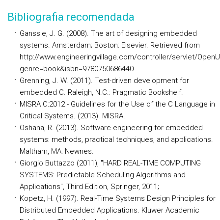
Bibliografia recomendada
Ganssle, J. G. (2008). The art of designing embedded
systems. Amsterdam; Boston: Elsevier. Retrieved from
http://www.engineeringvillage.com/controller/servlet/Open
genre=book&isbn=9780750686440
Grenning, J. W. (2011). Test-driven development for
embedded C. Raleigh, N.C.: Pragmatic Bookshelf.
MISRA C:2012 - Guidelines for the Use of the C Language in
Critical Systems. (2013). MISRA.
Oshana, R. (2013). Software engineering for embedded
systems: methods, practical techniques, and applications.
Maltham, MA: Newnes.
Giorgio Buttazzo (2011), "HARD REAL-TIME COMPUTING
SYSTEMS: Predictable Scheduling Algorithms and
Applications", Third Edition, Springer, 2011;
Kopetz, H. (1997). Real-Time Systems Design Principles for
Distributed Embedded Applications. Kluwer Academic