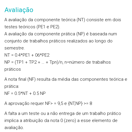
Avaliação
A avaliação da componente teórica (NT) consiste em dois
testes teóricos (PE1 e PE2).
A avaliação da componente prática (NP) é baseada num
conjunto de trabalhos práticos realizados ao longo do
semestre.
NT = 0.4*PE1 + 06*PE2
NP = (TP1 + TP2 + … + Tpn)/n, n=número de trabalhos
práticos
A nota final (NF) resulta da média das componentes teórica e
prática:
NF = 0.5*NT + 0.5 NP
A aprovação requer NF> = 9,5 e {NT,NP} >= 8
A falta a um teste ou a não entrega de um trabalho prático
implica a atribuição da nota 0 (zero) a esse elemento de
avaliação.