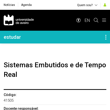
Notícias
Agenda
Quem sou?
Navegação Principal
EN
Navegação Lateral
estudar
Sistemas Embutidos e de Tempo
Real
Código:
41505
Docente responsável: