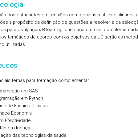
dologia
ção dos estudantes em reuniões com equipas multidisciplinares,
ões a propósito da definição de questões a resolver e da selecç
dos para divulgação; B-learning; orientação tutorial complementa
ios temáticos de acordo com os objetivos da UC serão as metod
o utilizadas.
eúdos
nciais temas para formação complementar
gramação em SAS
gramação em Python
ise de Ensaios Clínicos
maco-Economia
o Efectividade
tão da doença
liação das tecnologias da saúde