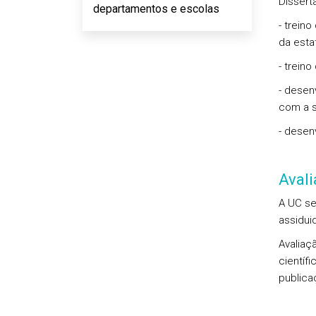
Dissert
departamentos e escolas
- trein
da esta
- trein
- desen
com a s
- desen
Aval
A UC se
assidui
Avaliaç
científ
publica