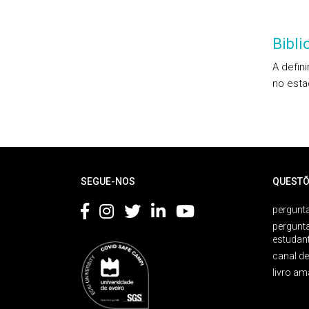
Bibl
A defin
no esta
Rodapé
SEGUE-NOS
QUESTÕ
pergunta
pergunt
estudan
canal d
livro am