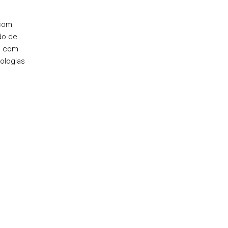
 com
ão de
da com
ologias