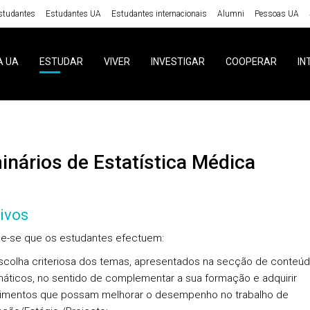
studantes
Estudantes UA
Estudantes internacionais
Alumni
Pessoas UA
A UA
ESTUDAR
VIVER
INVESTIGAR
COOPERAR
IN
minários de Estatística Médica
ivos
e-se que os estudantes efectuem:
scolha criteriosa dos temas, apresentados na secção de conteú
áticos, no sentido de complementar a sua formação e adquirir
imentos que possam melhorar o desempenho no trabalho de