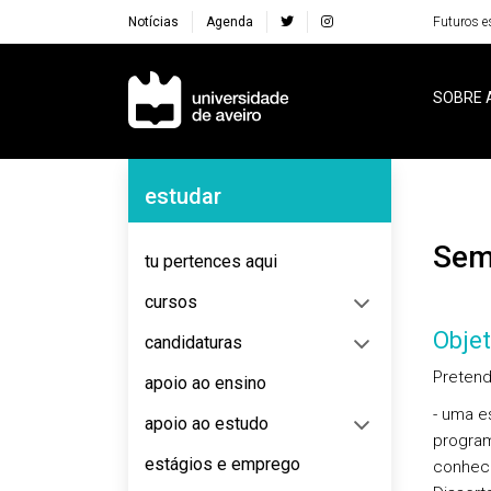
Notícias
Agenda
Futuros e
Navegação Principal
SOBRE 
Navegação Lateral
estudar
Se
tu pertences aqui
cursos
Objet
candidaturas
Pretend
apoio ao ensino
- uma e
apoio ao estudo
program
estágios e emprego
conhec