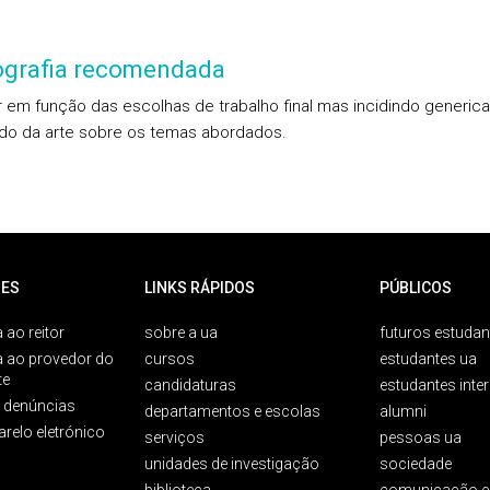
iografia recomendada
ir em função das escolhas de trabalho final mas incidindo generi
do da arte sobre os temas abordados.
ES
LINKS RÁPIDOS
PÚBLICOS
 ao reitor
sobre a ua
futuros estudan
a ao provedor do
cursos
estudantes ua
te
candidaturas
estudantes inte
e denúncias
departamentos e escolas
alumni
arelo eletrónico
serviços
pessoas ua
unidades de investigação
sociedade