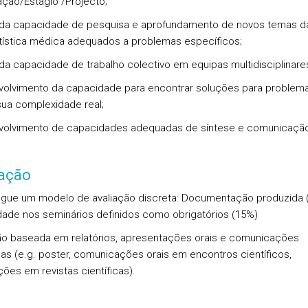
ação/Estágio /Projecto;
o da capacidade de pesquisa e aprofundamento de novos temas d
tística médica adequados a problemas específicos;
o da capacidade de trabalho colectivo em equipas multidisciplinare
volvimento da capacidade para encontrar soluções para problema
ua complexidade real;
volvimento de capacidades adequadas de síntese e comunicaçã
iação
gue um modelo de avaliação discreta: Documentação produzida 
dade nos seminários definidos como obrigatórios (15%)
ão baseada em relatórios, apresentações orais e comunicações
icas (e.g. poster, comunicações orais em encontros científicos,
ções em revistas científicas).