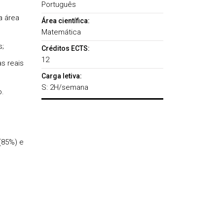
Português
a área
Área científica:
Matemática
s;
Créditos ECTS:
12
s reais
Carga letiva:
S: 2H/semana
o.
(85%) e