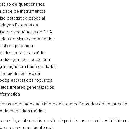
dação de questionários
ilidade de Instrumentos
ise estatística espacial
elação Estocástica
lise de sequências de DNA
elos de Markov escondidos
tística genómica
ies temporais na saúde
endizagem computacional
gramação em base de dados
ita científica médica
odos estatísticos robustos
elos lineares generalizados
nformática
temas adequados aos interesses específicos dos estudantes no
o da estatística médica
eamento, análise e discussão de problemas reais de estatística 
os reais em ambiente real.