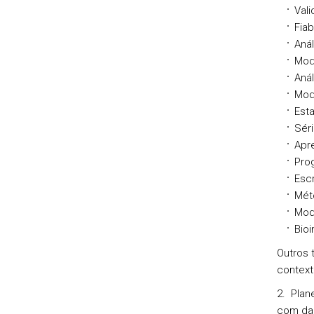
Vali
Fiab
Anál
Mod
Aná
Mod
Esta
Sér
Apr
Pro
Escr
Mét
Mod
Bioi
Outros 
context
2. Plan
com dad