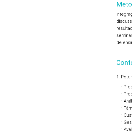
Meto
Integra
discuss
resulta
seminár
de ensin
Cont
1. Pote
Pro
Pro
Anál
Fár
Cust
Ges
Ava