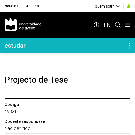
Notícias
Agenda
Quem sou?
Navegação Principal
EN
Navegação Lateral
estudar
Projecto de Tese
Código:
49821
Docente responsável:
Não definido