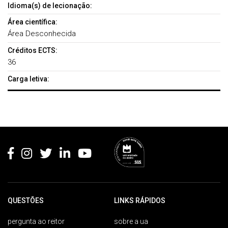
Idioma(s) de lecionação:
Área científica:
Área Desconhecida
Créditos ECTS:
36
Carga letiva:
Rodapé
QUESTÕES
LINKS RÁPIDOS
pergunta ao reitor
sobre a ua