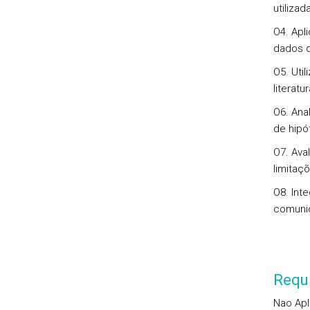
utiliza
O4. Apl
dados d
O5. Util
literatu
O6. Ana
de hipó
O7. Aval
limitaç
O8. Int
comunic
Requi
Nao Apl