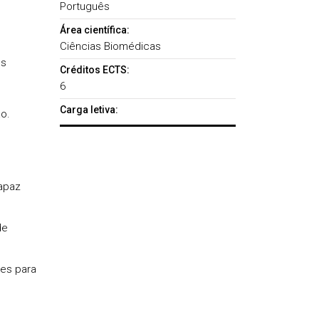
Português
Área científica:
Ciências Biomédicas
os
Créditos ECTS:
6
Carga letiva:
o.
capaz
de
tes para