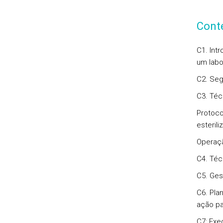
Cont
C1. Int
um labor
C2. Seg
C3. Téc
Protoco
esteril
Operaç
C4. Téc
C5. Ges
C6. Pla
ação pa
C7: Exe