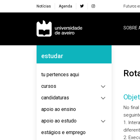
Notícias
Agenda
Futuros e
Navegação Principal
SOBRE 
Navegação Lateral
estudar
Ro
tu pertences aqui
cursos
Objet
candidaturas
No fina
apoio ao ensino
seguint
apoio ao estudo
1. Inte
diferen
estágios e emprego
2. Exec