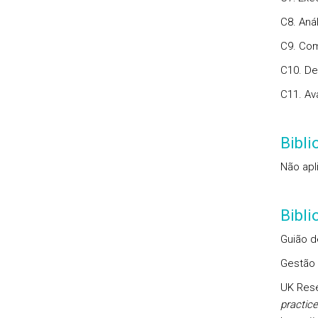
C8. Aná
C9. Com
C10. De
C11. Av
Bibli
Não apl
Bibl
Guião d
Gestão 
UK Resea
practic