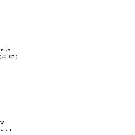
se de
 (70.00%)
dos
ráfica