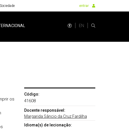
Sociedade
entrar
EN
TERNACIONAL
Código:
mprir os
41608
Docente responsável:
m
Margarida Sâncio da Cruz Fardilha
Idioma(s) de lecionação:
os