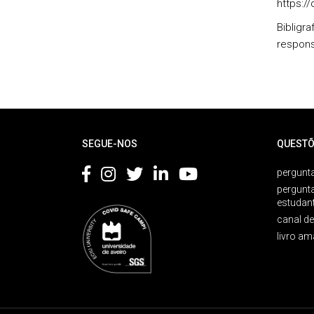
https:/
Bibligr
respon
Rodapé
SEGUE-NOS
QUESTÕ
pergunta
pergunt
estudan
canal d
livro am