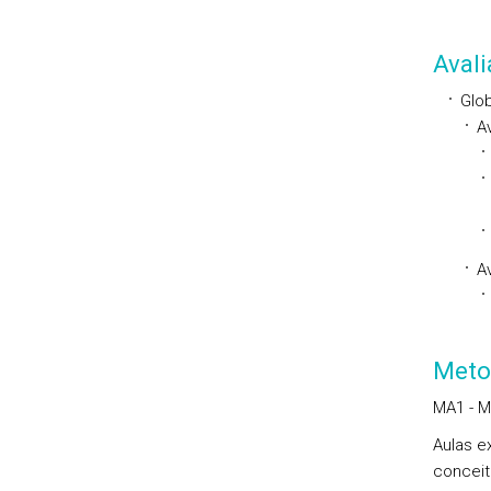
Aval
Glob
A
Av
Meto
MA1 - M
Aulas e
conceit