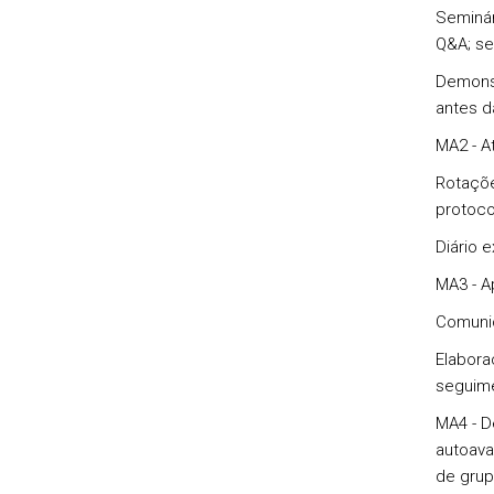
Seminár
Q&A; se
Demonst
antes d
MA2 - A
Rotaçõe
protoco
Diário e
MA3 - A
Comunic
Elabora
seguim
MA4 - D
autoava
de gru