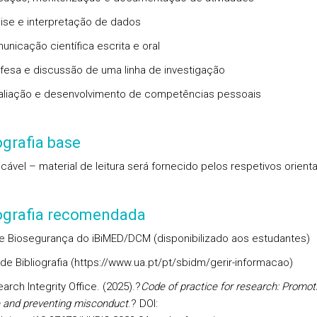
lise e interpretação de dados
unicação científica escrita e oral
fesa e discussão de uma linha de investigação
aliação e desenvolvimento de competências pessoais
ografia base
icável – material de leitura será fornecido pelos respetivos orient
iografia recomendada
e Biosegurança do iBiMED/DCM (disponibilizado aos estudantes)
de Bibliografia (https://www.ua.pt/pt/sbidm/gerir-informacao)
rch Integrity Office. (2025).?
Code of practice for research: Promot
e and preventing misconduct
.?
DOI
: