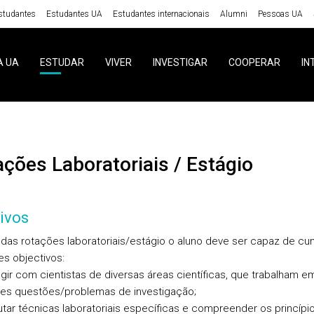
studantes
Estudantes UA
Estudantes internacionais
Alumni
Pessoas UA
A UA
ESTUDAR
VIVER
INVESTIGAR
COOPERAR
IN
tações Laboratoriais / Estágio
ivos
l das rotações laboratoriais/estágio o aluno deve ser capaz de cu
es objectivos:
ragir com cientistas de diversas áreas científicas, que trabalham e
tes questões/problemas de investigação;
utar técnicas laboratoriais específicas e compreender os princípi