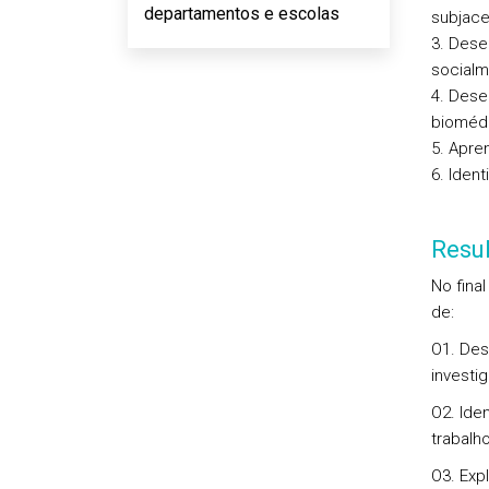
departamentos e escolas
subjace
3. Desen
socialm
4. Dese
biomédi
5. Apre
6. Iden
Resu
No fina
de:
O1. Des
investi
O2. Ide
trabalh
O3. Exp