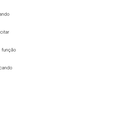
tando
citar
m função
ficando