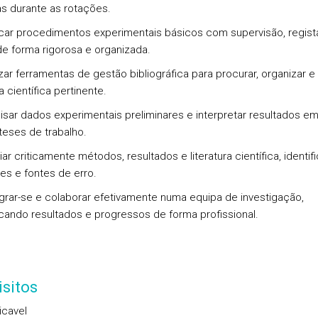
das durante as rotações.
icar procedimentos experimentais básicos com supervisão, regis
e forma rigorosa e organizada.
izar ferramentas de gestão bibliográfica para procurar, organizar e 
ra científica pertinente.
lisar dados experimentais preliminares e interpretar resultados e
teses de trabalho.
iar criticamente métodos, resultados e literatura científica, identi
ões e fontes de erro.
egrar-se e colaborar efetivamente numa equipa de investigação,
ando resultados e progressos de forma profissional.
sitos
icavel