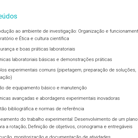
eúdos
rodução ao ambiente de investigação: Organização e funcionamen
atório e Ética e cultura científica
urança e boas práticas laboratoriais
nicas laboratoriais básicas e demonstrações práticas
los experimentais comuns (pipetagem, preparação de soluções,
ização)
ão de equipamento básico e manutenção
nicas avançadas e abordagens experimentais inovadoras
tão bibliográfica e normas de referência
neamento do trabalho experimental: Desenvolvimento de um plano
ra a rotação; Definição de objetivos, cronograma e entregáveis
cução, monitorização e documentação de atividades