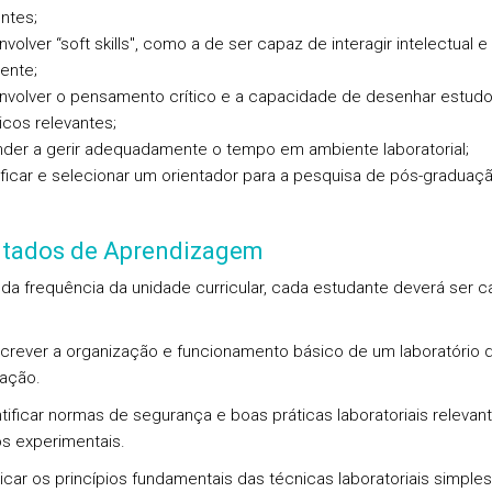
ntes;
volver “soft skills", como a de ser capaz de interagir intelectual e
ente;
nvolver o pensamento crítico e a capacidade de desenhar estud
cos relevantes;
nder a gerir adequadamente o tempo em ambiente laboratorial;
tificar e selecionar um orientador para a pesquisa de pós-graduaçã
ltados de Aprendizagem
l da frequência da unidade curricular, cada estudante deverá ser 
crever a organização e funcionamento básico de um laboratório 
gação.
ntificar normas de segurança e boas práticas laboratoriais relevan
os experimentais.
licar os princípios fundamentais das técnicas laboratoriais simples