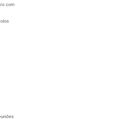
ntro com
colos
reuniões