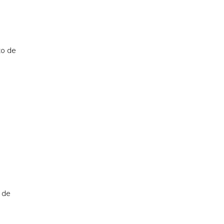
to de
 de