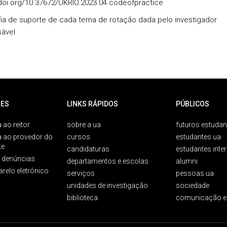
/doi.org/10.37672/UKRIO.2023.04.codeofpractice
afia de suporte de cada tema de rotação dada pelo investigador
sável
ES
LINKS RÁPIDOS
PÚBLICOS
 ao reitor
sobre a ua
futuros estudan
a ao provedor do
cursos
estudantes ua
te
candidaturas
estudantes inte
e denúncias
departamentos e escolas
alumni
arelo eletrónico
serviços
pessoas ua
unidades de investigação
sociedade
biblioteca
comunicação e