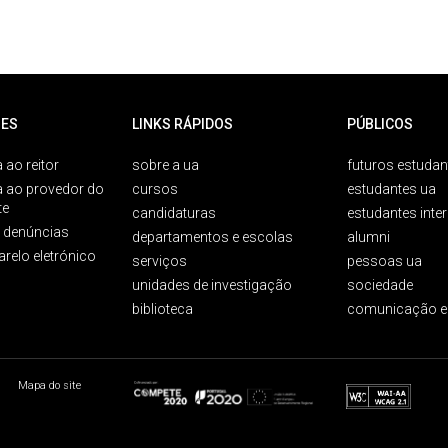
ES
LINKS RÁPIDOS
PÚBLICOS
 ao reitor
sobre a ua
futuros estudan
a ao provedor do
cursos
estudantes ua
te
candidaturas
estudantes inte
e denúncias
departamentos e escolas
alumni
arelo eletrónico
serviços
pessoas ua
unidades de investigação
sociedade
biblioteca
comunicação e
Mapa do site