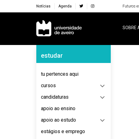
Notícias
Agenda
Futuros e
Navegação Principal
SOBRE 
Navegação Lateral
estudar
No content to display
tu pertences aqui
cursos
candidaturas
apoio ao ensino
apoio ao estudo
estágios e emprego