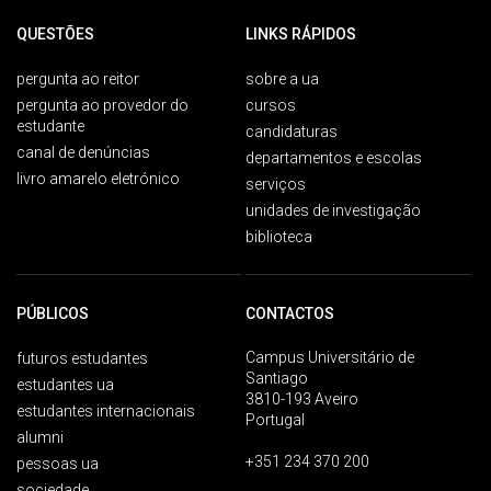
QUESTÕES
LINKS RÁPIDOS
pergunta ao reitor
sobre a ua
pergunta ao provedor do
cursos
estudante
candidaturas
canal de denúncias
departamentos e escolas
livro amarelo eletrónico
serviços
unidades de investigação
biblioteca
PÚBLICOS
CONTACTOS
Campus Universitário de
futuros estudantes
Santiago
estudantes ua
3810-193 Aveiro
estudantes internacionais
Portugal
alumni
+351 234 370 200
pessoas ua
sociedade