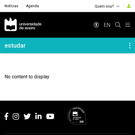
Notícias
Agenda
Quem sou?
Navegação Principal
EN
Navegação Lateral
estudar
No content to display
Rodapé