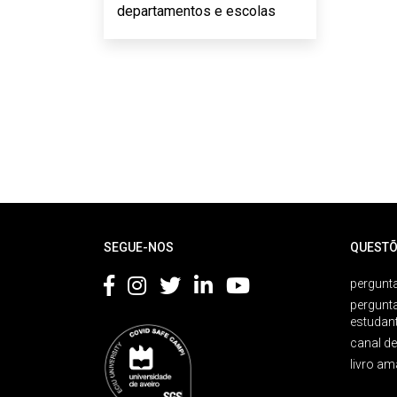
departamentos e escolas
Rodapé
SEGUE-NOS
QUESTÕ
pergunta
pergunt
estudan
canal d
livro am