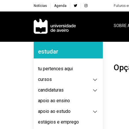
Notícias
Agenda
Futuros e
Navegação Principal
SOBRE 
Navegação Lateral
estudar
Op
tu pertences aqui
cursos
candidaturas
apoio ao ensino
apoio ao estudo
estágios e emprego