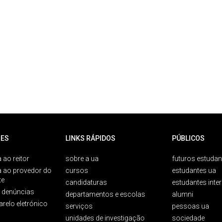
ES
LINKS RÁPIDOS
PÚBLICOS
 ao reitor
sobre a ua
futuros estudan
a ao provedor do
cursos
estudantes ua
te
candidaturas
estudantes inte
e denúncias
departamentos e escolas
alumni
arelo eletrónico
serviços
pessoas ua
unidades de investigação
sociedade