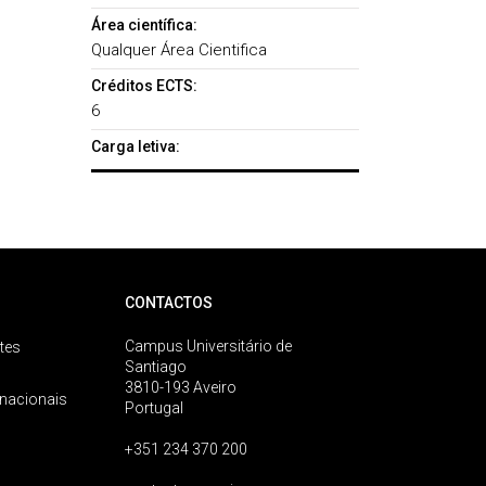
Área científica:
Qualquer Área Cientifica
Créditos ECTS:
6
Carga letiva:
CONTACTOS
Campus Universitário de
tes
Santiago
3810-193 Aveiro
rnacionais
Portugal
+351 234 370 200