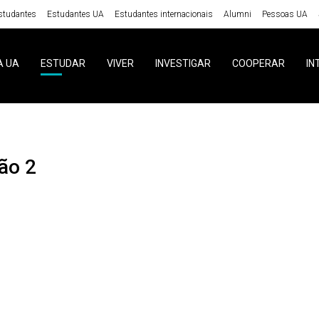
studantes
Estudantes UA
Estudantes internacionais
Alumni
Pessoas UA
A UA
ESTUDAR
VIVER
INVESTIGAR
COOPERAR
IN
ção 2