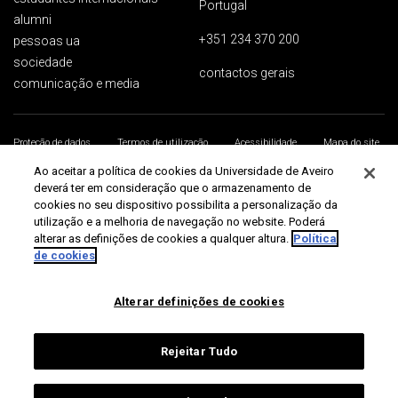
Portugal
alumni
+351 234 370 200
pessoas ua
sociedade
contactos gerais
comunicação e media
Proteção de dados
Termos de utilização
Acessibilidade
Mapa do site
Universidade de Aveiro 2026
Ao aceitar a política de cookies da Universidade de Aveiro
deverá ter em consideração que o armazenamento de
cookies no seu dispositivo possibilita a personalização da
utilização e a melhoria de navegação no website. Poderá
alterar as definições de cookies a qualquer altura.
Política
de cookies
Alterar definições de cookies
Rejeitar Tudo