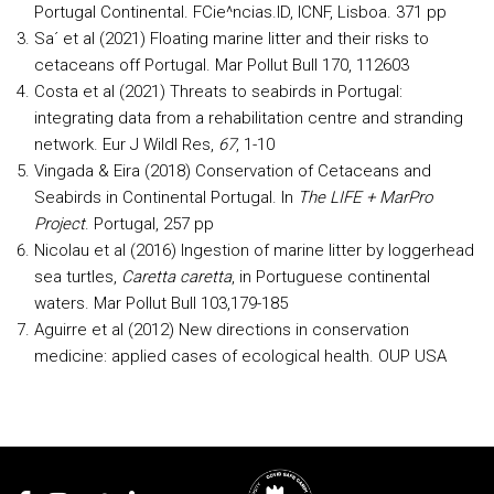
Portugal Continental. FCie^ncias.ID, ICNF, Lisboa. 371 pp
Sa´ et al (2021) Floating marine litter and their risks to
cetaceans off Portugal. Mar Pollut Bull 170, 112603
Costa et al (2021) Threats to seabirds in Portugal:
integrating data from a rehabilitation centre and stranding
network. Eur J Wildl Res,
67
, 1-10
Vingada & Eira (2018) Conservation of Cetaceans and
Seabirds in Continental Portugal. In
The LIFE + MarPro
Project
. Portugal, 257 pp
Nicolau et al (2016) Ingestion of marine litter by loggerhead
sea turtles,
Caretta caretta
, in Portuguese continental
waters. Mar Pollut Bull 103,179-185
Aguirre et al (2012) New directions in conservation
medicine: applied cases of ecological health. OUP USA
Rodapé