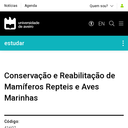
Notícias
Agenda
Quem sou?
Navegação Principal
EN
Navegação Lateral
estudar
Conservação e Reabilitação de
Mamíferos Repteis e Aves
Marinhas
Código: