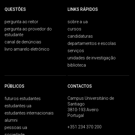
QUESTÕES
LINKS RÁPIDOS
pergunta ao reitor
sobre a ua
pergunta ao provedor do
cursos
estudante
candidaturas
canal de denúncias
departamentos e escolas
livro amarelo eletrónico
serviços
unidades de investigação
biblioteca
PÚBLICOS
CONTACTOS
Campus Universitário de
futuros estudantes
Santiago
estudantes ua
3810-193 Aveiro
estudantes internacionais
Portugal
alumni
+351 234 370 200
pessoas ua
sociedade