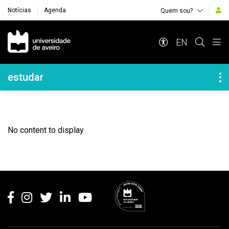
Notícias
Agenda
Quem sou?
Navegação Principal
EN
Navegação Lateral
estudar
No content to display
Rodapé