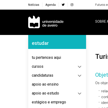
Notícias
Agenda
Futuros e
Navegação Principal
SOBRE 
Navegação Lateral
estudar
Tu
tu pertences aqui
cursos
Objet
candidaturas
Os obje
apoio ao ensino
rela
apoio ao estudo
conh
estágios e emprego
iden