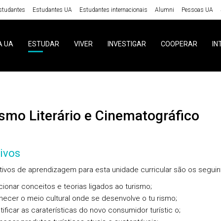
studantes
Estudantes UA
Estudantes internacionais
Alumni
Pessoas UA
A UA
ESTUDAR
VIVER
INVESTIGAR
COOPERAR
IN
rismo Literário e Cinematográfico
ivos
tivos de aprendizagem para esta unidade curricular são os seguin
cionar conceitos e teorias ligados ao turismo;
ecer o meio cultural onde se desenvolve o tu rismo;
tificar as caraterísticas do novo consumidor turístic o;