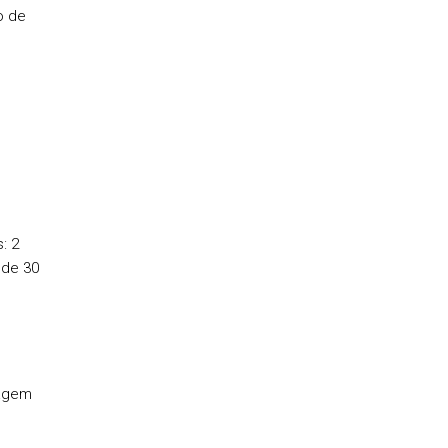
o de
: 2
 de 30
zagem