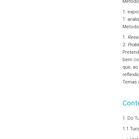
Metodol
expos
análi
Metodol
Resea
Probl
Pretend
bem com
que, ao
reflexã
Temas d
Cont
1. Do T
1.1 Turi