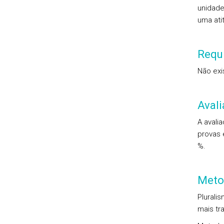
unidade
uma ati
Requi
Não exi
Aval
A avali
provas 
%.
Meto
Plurali
mais tra