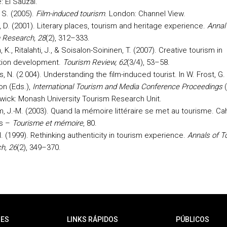
: El Sauzal.
 S. (2005).
Film-induced tourism
. London: Channel View.
, D. (2001). Literary places, tourism and heritage experience.
Annal
 Research, 28
(2), 312–333.
, K., Ritalahti, J., & Soisalon-Soininen, T. (2007). Creative tourism in
tion development.
Tourism Review, 62
(3/4), 53–58.
, N. (2 004). Understanding the film-induced tourist. In W. Frost, G.
on (Eds.),
International Tourism and Media Conference Proceedings
(
rwick: Monash University Tourism Research Unit.
, J.-M. (2003). Quand la mémoire littéraire se met au tourisme. Ca
s –
Tourisme et mémoire
, 80.
. (1999). Rethinking authenticity in tourism experience.
Annals of T
h, 26
(2), 349–370.
ES
LINKS RÁPIDOS
PÚBLICOS