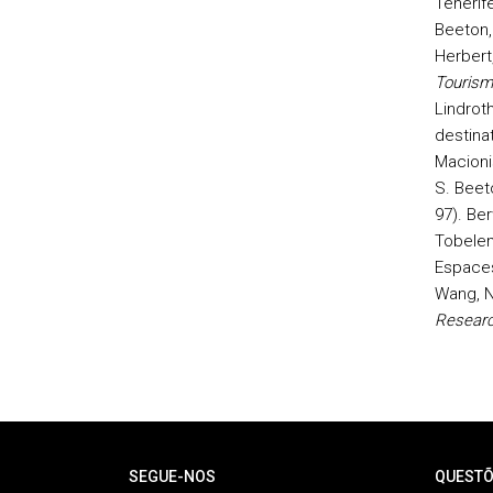
Tenerife
Beeton,
Herbert
Tourism
Lindroth
destina
Macionis
S. Beet
97). Be
Tobelem
Espace
Wang, N
Researc
Rodapé
SEGUE-NOS
QUESTÕ