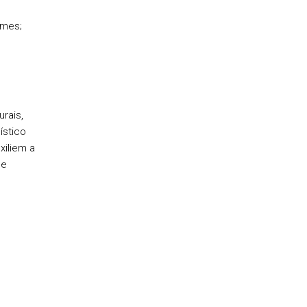
lmes;
rais,
ístico
xiliem a
de