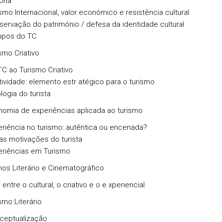
ória
smo Internacional, valor económico e resistência cultural
ervação do património / defesa da identidade cultural
pos do TC
smo Criativo
C ao Turismo Criativo
tividade: elemento estr atégico para o turismo
logia do turista
nomia de experiências aplicada ao turismo
riência no turismo: autêntica ou encenada?
as motivações do turista
eriências em Turismo
mos Literário e Cinematográfico
 entre o cultural, o criativo e o e xperiencial
smo Literário
ceptualização