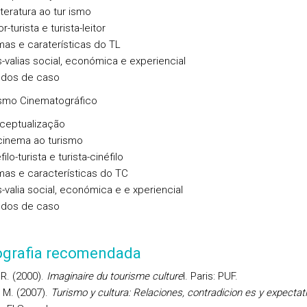
iteratura ao tur ismo
or-turista e turista-leitor
as e caraterísticas do TL
-valias social, económica e experiencial
udos de caso
ismo Cinematográfico
ceptualização
cinema ao turismo
filo-turista e turista-cinéfilo
mas e características do TC
-valia social, económica e e xperiencial
udos de caso
iografia recomendada
 R. (2000).
Imaginaire du tourisme culture
l. Paris: PUF.
 M. (2007).
Turismo y cultura: Relaciones, contradicion es y expectat