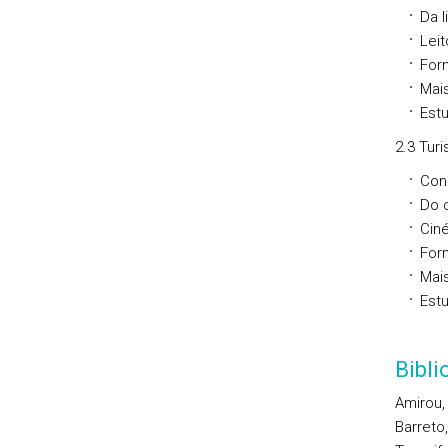
Da l
Leit
Form
Mais
Est
2.3 Tur
Con
Do 
Ciné
For
Mais
Est
Bibl
Amirou,
Barreto,