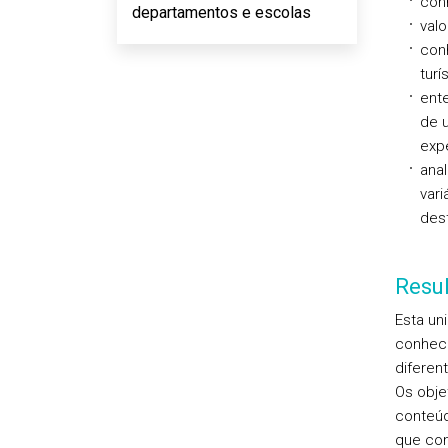
conh
departamentos e escolas
valo
con
turí
ent
de u
expe
anal
vari
dest
Resu
Esta un
conheci
diferen
Os obje
conteúd
que con