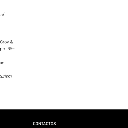
 of
 Croy &
pp. 86–
hier
ourism
CONTACTOS