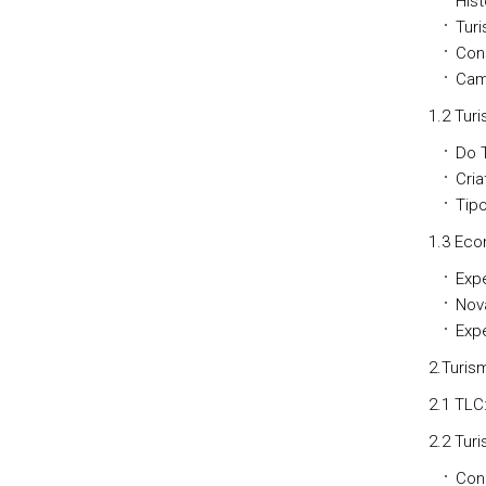
Hist
Turi
Cons
Cam
1.2 Turi
Do T
Cria
Tipo
1.3 Eco
Expe
Nov
Exp
2.Turis
2.1 TLC:
2.2 Turi
Con