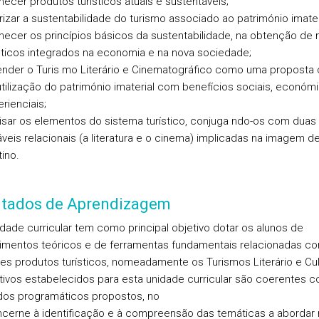
ecer produtos turísticos atuais e sustentáveis;
rizar a sustentabilidade do turismo associado ao património imater
hecer os princípios básicos da sustentabilidade, na obtenção de
sticos integrados na economia e na nova sociedade;
ender o Turis mo Literário e Cinematográfico como uma proposta
tilização do património imaterial com benefícios sociais, económ
rienciais;
isar os elementos do sistema turístico, conjuga ndo-os com duas
áveis relacionais (a literatura e o cinema) implicadas na imagem d
ino.
ltados de Aprendizagem
idade curricular tem como principal objetivo dotar os alunos de
mentos teóricos e de ferramentas fundamentais relacionadas c
tes produtos turísticos, nomeadamente os Turismos Literário e Cult
tivos estabelecidos para esta unidade curricular são coerentes 
os programáticos propostos, no
cerne à identificação e à compreensão das temáticas a abordar 