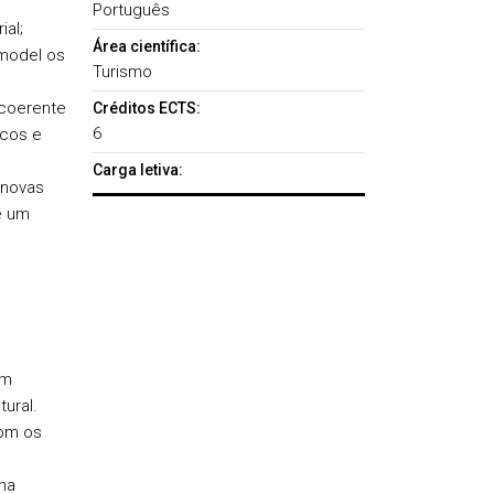
Português
ial;
Área científica:
 model os
Turismo
 coerente
Créditos ECTS:
6
icos e
Carga letiva:
 novas
e um
om
ural.
com os
na