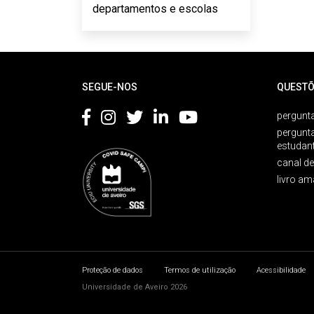
departamentos e escolas
Rodapé
SEGUE-NOS
QUESTÕ
pergunta
pergunt
estudan
canal d
livro am
Proteção de dados
Termos de utilização
Acessibilidade
Universidade de Aveiro 2026