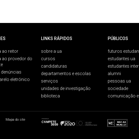
ES
LINKS RÁPIDOS
PÚBLICOS
 ao reitor
sobre a ua
futuros estudan
a ao provedor do
cursos
estudantes ua
te
candidaturas
estudantes inte
e denúncias
departamentos e escolas
alumni
arelo eletrónico
serviços
pessoas ua
unidades de investigação
sociedade
biblioteca
comunicação e
Mapa do site