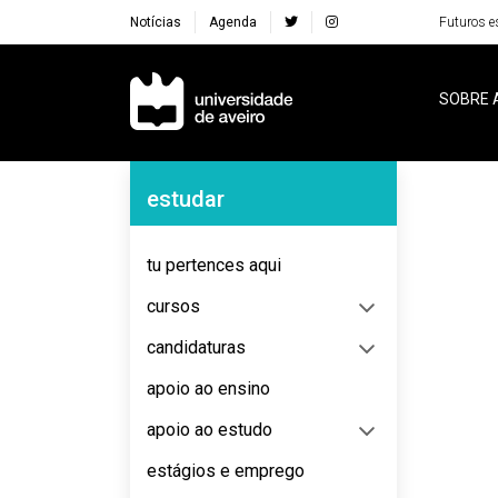
Notícias
Agenda
Futuros e
Navegação Principal
SOBRE 
Navegação Lateral
estudar
No content to display
tu pertences aqui
cursos
candidaturas
apoio ao ensino
apoio ao estudo
estágios e emprego