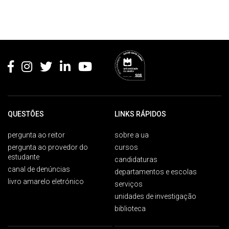
Rodapé
QUESTÕES
LINKS RÁPIDOS
pergunta ao reitor
sobre a ua
pergunta ao provedor do
cursos
estudante
candidaturas
canal de denúncias
departamentos e escolas
livro amarelo eletrónico
serviços
unidades de investigação
biblioteca