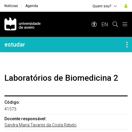
Notícias
Agenda
Quem sou?
Navegação Principal
EN
Navegação Lateral
estudar
Laboratórios de Biomedicina 2
Código:
41573
Docente responsável:
Sandra Maria Tavares da Costa Rebelo