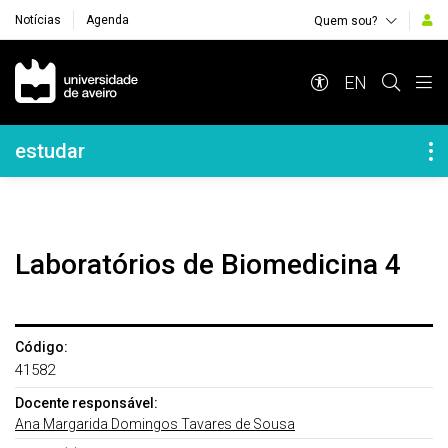
Notícias
Agenda
Quem sou?
Navegação Principal
EN
Navegação Lateral
estudar
Laboratórios de Biomedicina 4
Código:
41582
Docente responsável:
Ana Margarida Domingos Tavares de Sousa