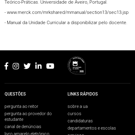
Teórico-Práticas. Universidade de Aveiro, Portugal.
- www.merck.com/mrkshared/mmanual/section13/sec13.jsp
- Manual da Unidade Curricular a disponibilizar pelo docente.
Rodapé
QUESTÕES
LINKS RÁPIDOS
pergunta ao reitor
sobre a ua
pergunta ao provedor do
cursos
estudante
candidaturas
canal de denúncias
departamentos e escolas
livro amarelo eletrónico