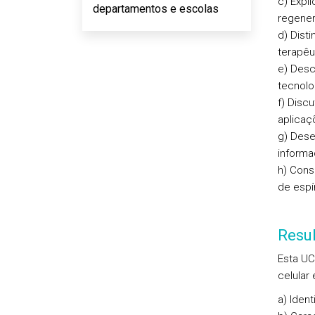
c) Expl
departamentos e escolas
regener
d) Dist
terapêu
e) Desc
tecnolo
f) Disc
aplicaç
g) Dese
informaç
h) Cons
de espí
Resu
Esta UC
celular
a) Iden