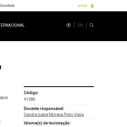
Sociedade
entrar
EN
TERNACIONAL
a
Código:
apia
41586
Docente responsável:
Sandra Isabel Moreira Pinto Vieira
;
Idioma(s) de lecionação: