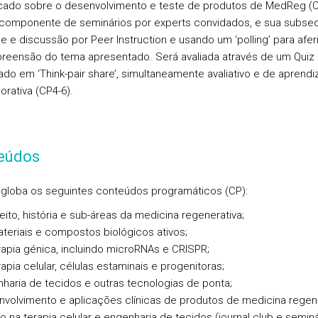
cado sobre o desenvolvimento e teste de produtos de MedReg (C
componente de seminários por experts convidados, e sua subse
se e discussão por Peer Instruction e usando um ‘polling’ para aferi
eensão do tema apresentado. Será avaliada através de um Quiz
do em ‘Think-pair share’, simultaneamente avaliativo e de aprend
orativa (CP4-6).
eúdos
globa os seguintes conteúdos programáticos (CP):
ito, história e sub-áreas da medicina regenerativa;
teriais e compostos biológicos ativos;
rapia génica, incluindo microRNAs e CRISPR;
rapia celular, células estaminais e progenitoras;
haria de tecidos e outras tecnologias de ponta;
volvimento e aplicações clínicas de produtos de medicina regen
o na terapia celular e engenharia de tecidos (journal club e semin