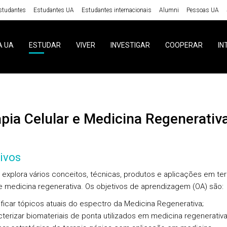
studantes
Estudantes UA
Estudantes internacionais
Alumni
Pessoas UA
A UA
ESTUDAR
VIVER
INVESTIGAR
COOPERAR
IN
rapia Celular e Medicina Regenerativ
ivos
 explora vários conceitos, técnicas, produtos e aplicações em ter
 e medicina regenerativa. Os objetivos de aprendizagem (OA) são:
tificar tópicos atuais do espectro da Medicina Regenerativa;
cterizar biomateriais de ponta utilizados em medicina regenerativa