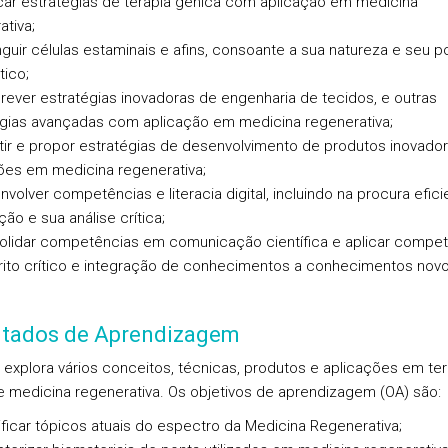
icar estratégias de terapia génica com aplicação em medicina
ativa;
inguir células estaminais e afins, consoante a sua natureza e seu p
tico;
rever estratégias inovadoras de engenharia de tecidos, e outras
gias avançadas com aplicação em medicina regenerativa;
utir e propor estratégias de desenvolvimento de produtos inovado
ões em medicina regenerativa;
nvolver competências e literacia digital, incluindo na procura efic
ão e sua análise crítica;
olidar competências em comunicação científica e aplicar compe
rito crítico e integração de conhecimentos a conhecimentos novo
ltados de Aprendizagem
 explora vários conceitos, técnicas, produtos e aplicações em ter
 e medicina regenerativa. Os objetivos de aprendizagem (OA) são:
tificar tópicos atuais do espectro da Medicina Regenerativa;