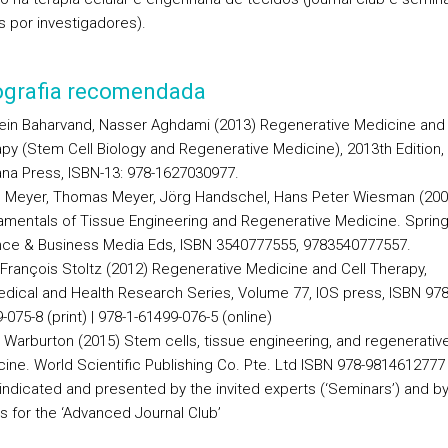
 por investigadores).
iografia recomendada
in Baharvand, Nasser Aghdami (2013) Regenerative Medicine and 
py (Stem Cell Biology and Regenerative Medicine), 2013th Edition,
a Press, ISBN-13: 978-1627030977.
h Meyer, Thomas Meyer, Jörg Handschel, Hans Peter Wiesman (200
mentals of Tissue Engineering and Regenerative Medicine. Sprin
ce & Business Media Eds, ISBN 3540777555, 9783540777557.
François Stoltz (2012) Regenerative Medicine and Cell Therapy,
dical and Health Research Series, Volume 77, IOS press, ISBN 978
-075-8 (print) | 978-1-61499-076-5 (online)
 Warburton (2015) Stem cells, tissue engineering, and regenerativ
ine. World Scientific Publishing Co. Pte. Ltd ISBN 978-9814612777
indicated and presented by the invited experts (‘Seminars’) and by
s for the ‘Advanced Journal Club’