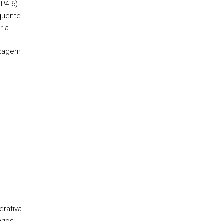
P4-6).
quente
r a
izagem
erativa
ários