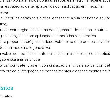
cterizar biomateriais de ponta utilizados em medicina regenerativa
icar estratégias de terapia génica com aplicação em medicina
ativa;
inguir células estaminais e afins, consoante a sua natureza e seu p
tico;
rever estratégias inovadoras de engenharia de tecidos, e outras
gias avançadas com aplicação em medicina regenerativa;
utir e propor estratégias de desenvolvimento de produtos inovado
ões em medicina regenerativa;
nvolver competências e literacia digital, incluindo na procura efic
ão e sua análise crítica;
olidar competências em comunicação científica e aplicar compe
rito crítico e integração de conhecimentos a conhecimentos novo
sitos
uisitos