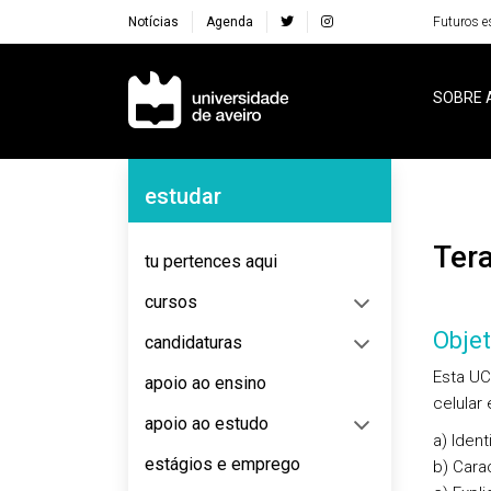
Notícias
Agenda
Futuros e
Navegação Principal
SOBRE 
Navegação Lateral
estudar
Te
tu pertences aqui
cursos
Objet
candidaturas
Esta UC
apoio ao ensino
celular
apoio ao estudo
a) Iden
estágios e emprego
b) Cara