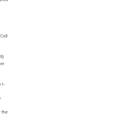
Cell
9)
ger
-1-
e
 the