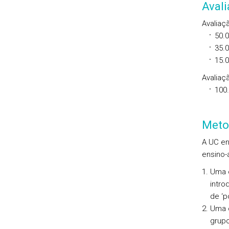
Aval
Avaliaç
50.
35.
15.
Avaliaçã
100
Meto
A UC en
ensino-
Uma c
intro
de ‘po
Uma c
grup