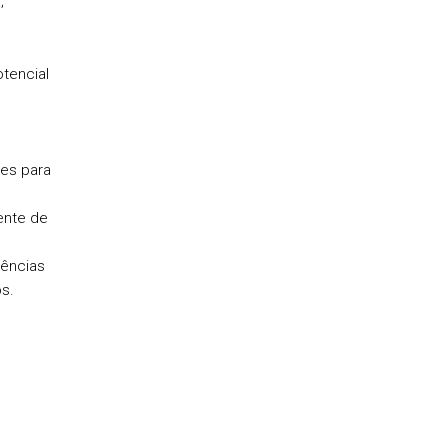
;
otencial
res para
iente de
tências
s.