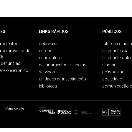
ES
LINKS RÁPIDOS
PÚBLICOS
 ao reitor
sobre a ua
futuros estudan
a ao provedor do
cursos
estudantes ua
te
candidaturas
estudantes inte
e denúncias
departamentos e escolas
alumni
arelo eletrónico
serviços
pessoas ua
unidades de investigação
sociedade
biblioteca
comunicação e
Mapa do site