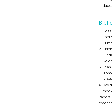
dados
Bibl
Hosse
Thera
Human
Ulric
Funda
Scien
Jean-
Biome
61499
David
medic
Papers 
teacher