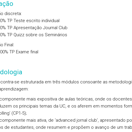
iação
ão discreta
:
00%
TP
Teste escrito individual
00%
TP
Apresentação Journal Club
00%
TP
Quizz sobre os Seminários
o Final
:
.00%
TP
Exame final
dologia
contra-se estruturada em três módulos consoante as metodologi
aprendizagem:
omponente mais expositiva de aulas teóricas, onde os docentes
duzem os principais temas da UC, e os aferem em momentos form
lling’ (CP1-5);
omponente mais ativa, de ‘advanced jornal club’, apresentado po
os de estudantes, onde resumem e propõem o avanço de um trab