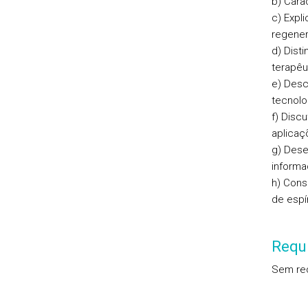
b) Cara
c) Expl
regener
d) Dist
terapêu
e) Desc
tecnolo
f) Disc
aplicaç
g) Dese
informaç
h) Cons
de espí
Requi
Sem req