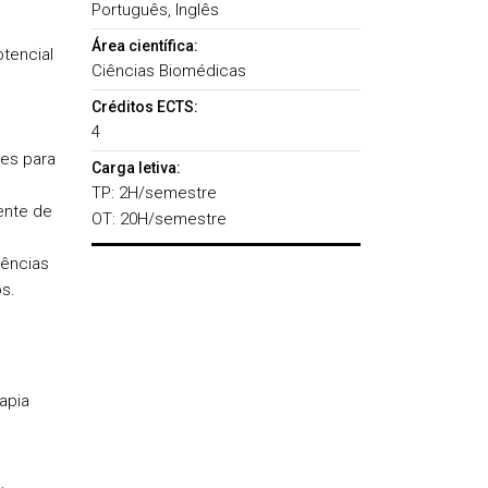
Português, Inglês
Área científica:
otencial
Ciências Biomédicas
Créditos ECTS:
4
res para
Carga letiva:
TP: 2H/semestre
iente de
OT: 20H/semestre
tências
s.
apia