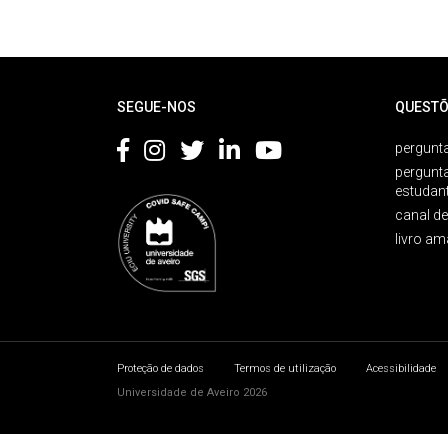
Rodapé
SEGUE-NOS
QUESTÕ
pergunta
pergunt
estudan
canal d
livro am
Proteção de dados
Termos de utilização
Acessibilidade
Universidade de Aveiro 2026