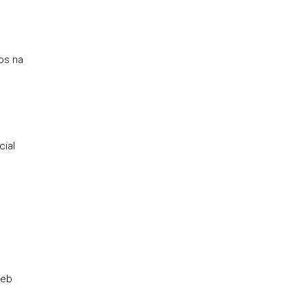
os na
cial
web