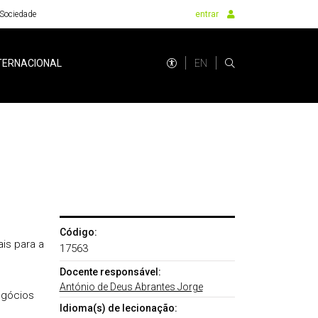
Sociedade
entrar
EN
TERNACIONAL
Código:
is para a
17563
Docente responsável:
António de Deus Abrantes Jorge
egócios
Idioma(s) de lecionação: