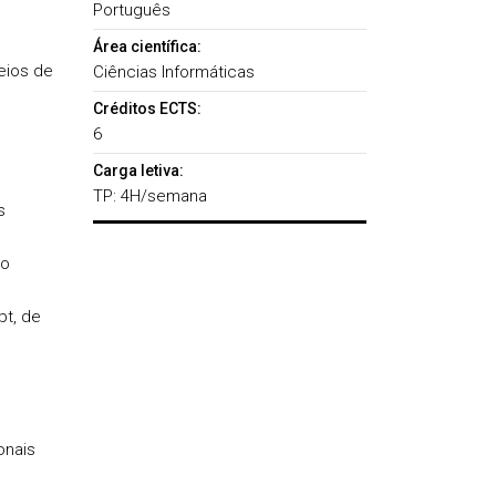
Português
Área científica:
eios de
Ciências Informáticas
Créditos ECTS:
6
Carga letiva:
TP: 4H/semana
s
ao
pt, de
onais