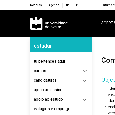
Notícias
Agenda
Futuros e
Navegação Principal
SOBRE 
Navegação Lateral
estudar
Co
tu pertences aqui
cursos
Objet
candidaturas
Iden
apoio ao ensino
we
apoio ao estudo
Iden
Ana
estágios e emprego
we