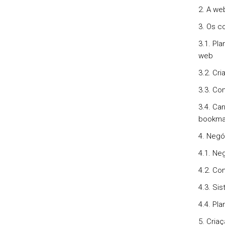
2. A we
3. Os c
3.1. Pl
web
3.2. Cr
3.3. Co
3.4. Can
bookmar
4. Negó
4.1. Ne
4.2. Co
4.3. Si
4.4. Pl
5. Cria