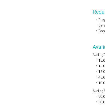
Requi
Pro
de s
Con
Aval
Avaliaç
15.
15.
15.
45.
10.
Avaliaçã
50.
50.