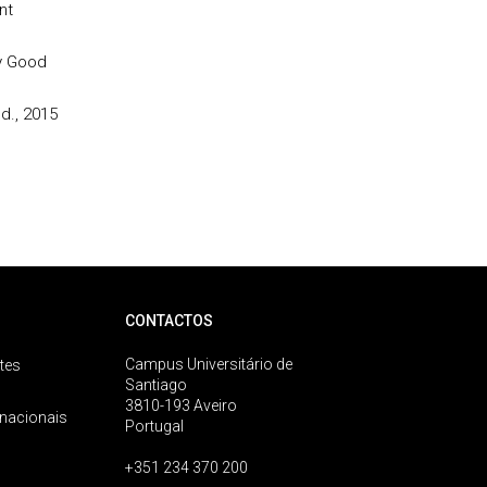
nt
ly Good
d., 2015
CONTACTOS
Campus Universitário de
tes
Santiago
3810-193 Aveiro
rnacionais
Portugal
+351 234 370 200