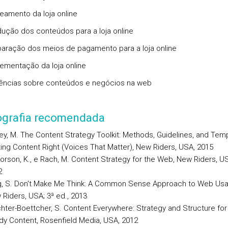
neamento da loja online
dução dos conteúdos para a loja online
paração dos meios de pagamento para a loja online
lementação da loja online
ências sobre conteúdos e negócios na web
iografia recomendada
y, M. The Content Strategy Toolkit: Methods, Guidelines, and Temp
ing Content Right (Voices That Matter), New Riders, USA, 2015
orson, K., e Rach, M. Content Strategy for the Web, New Riders, US
2
g, S. Don't Make Me Think: A Common Sense Approach to Web Usabi
Riders, USA; 3ª ed., 2013
ter-Boettcher, S. Content Everywhere: Strategy and Structure for
y Content, Rosenfield Media, USA, 2012