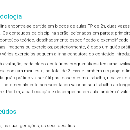
dologia
plina encontra-se partida em blocos de aulas TP de 2h, duas vezes
 Os conteúdos da disciplina serão lecionados em partes: primeir
conteúdo teórico, detalhadamente especificado e exemplificado
s, imagens ou exercícios; posteriormente, é dado um guião práti
 vários exercícios seguem a linha condutora do conteúdo introdu
à avaliação, cada bloco conteúdos programáticos tem uma avali
dia com um mini-teste, no total de 3. Existe também um projeto fi
a guião prático vai ser útil para esse mesmo trabalho, uma vez qu
ai incrementalmente acrescentando valor ao seu trabalho ao long
e. Por fim, a participação e desempenho em aula também é valor
eúdos
b, as suas gerações, os seus desafios