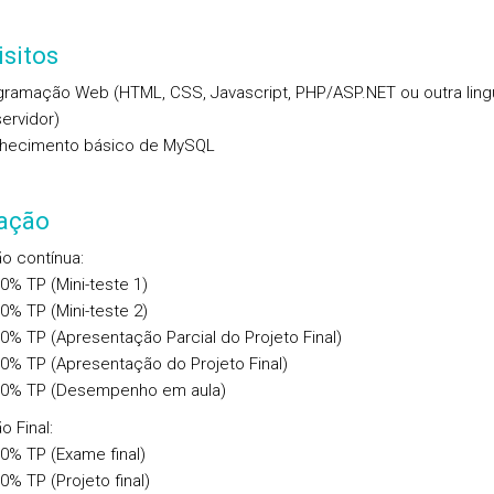
sitos
gramação Web (HTML, CSS, Javascript, PHP/ASP.NET ou outra lin
ervidor)
hecimento básico de MySQL
iação
ão contínua
:
00%
TP
(Mini-teste 1)
00%
TP
(Mini-teste 2)
00%
TP
(Apresentação Parcial do Projeto Final)
00%
TP
(Apresentação do Projeto Final)
00%
TP
(Desempenho em aula)
o Final
:
00%
TP
(Exame final)
00%
TP
(Projeto final)