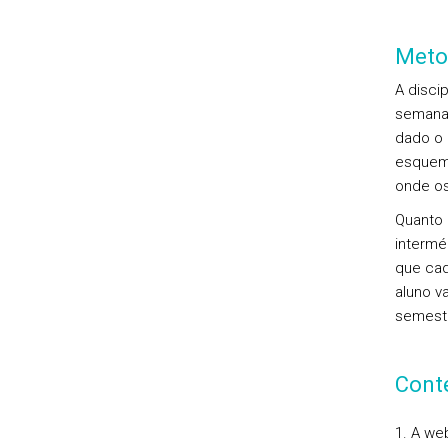
Meto
A disci
semana.
dado o 
esquema
onde os
Quanto 
intermé
que cad
aluno v
semestr
Cont
1. A we