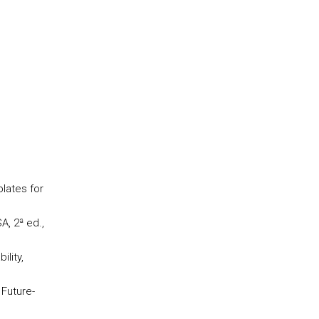
lates for
A, 2ª ed.,
lity,
 Future-