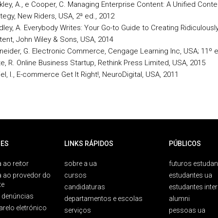
ley, A., e Cooper, C. Managing Enterprise Content: A Unified Conte
tegy, New Riders, USA, 2ª ed., 2012
ley, A. Everybody Writes: Your Go-to Guide to Creating Ridiculous
ent, John Wiley & Sons, USA, 2014
eider, G. Electronic Commerce, Cengage Learning Inc, USA; 11º e
e, R. Online Business Startup, Rethink Press Limited, USA, 2015
el, I., E-commerce Get It Right!, NeuroDigital, USA, 2011
ES
LINKS RÁPIDOS
PÚBLICOS
 ao reitor
sobre a ua
futuros estudan
a ao provedor do
cursos
estudantes ua
te
candidaturas
estudantes inte
e denúncias
departamentos e escolas
alumni
arelo eletrónico
serviços
pessoas ua