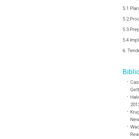
5.1 Pla
5.2 Pro
5.3 Pre
5.4 Imp
6. Tend
Bibl
Case
Gett
Halv
201
Kru
New 
Wach
Read