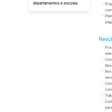
departamentos e escolas
Prop
con
Plan
pag
Resu
Pos
adeq
Con
des
Reco
ser
Con
com
Trab
Com
par