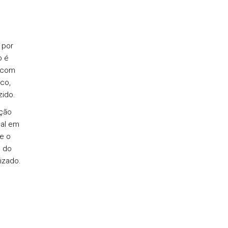
 por
o é
 com
co,
zido.
ação
nal em
e o
o do
izado.