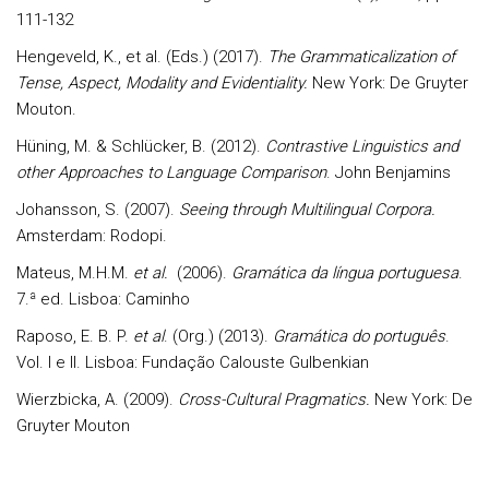
111-132
Hengeveld, K., et al. (Eds.) (2017).
The Grammaticalization of
Tense, Aspect, Modality and Evidentiality.
New York: De Gruyter
Mouton.
Hüning, M. & Schlücker, B. (2012).
Contrastive Linguistics and
other Approaches to Language Comparison
. John Benjamins
Johansson, S. (2007).
Seeing through Multilingual Corpora.
Amsterdam: Rodopi.
Mateus, M.H.M.
et al.
(2006).
Gramática da língua portuguesa
.
7.ª ed. Lisboa: Caminho
Raposo, E. B. P.
et al
. (Org.) (2013).
Gramática do português
.
Vol. I e II. Lisboa: Fundação Calouste Gulbenkian
Wierzbicka, A. (2009).
Cross-Cultural Pragmatics.
New York: De
Gruyter Mouton