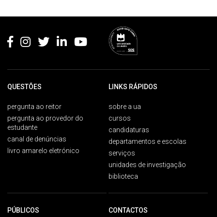
Rodapé
QUESTÕES
LINKS RÁPIDOS
pergunta ao reitor
sobre a ua
pergunta ao provedor do
cursos
estudante
candidaturas
canal de denúncias
departamentos e escolas
livro amarelo eletrónico
serviços
unidades de investigação
biblioteca
PÚBLICOS
CONTACTOS