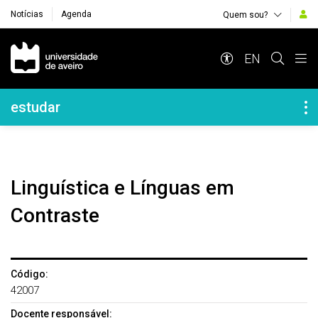
Notícias
Agenda
Quem sou?
Navegação Principal
EN
Navegação Lateral
estudar
Linguística e Línguas em
Contraste
Código:
42007
Docente responsável: