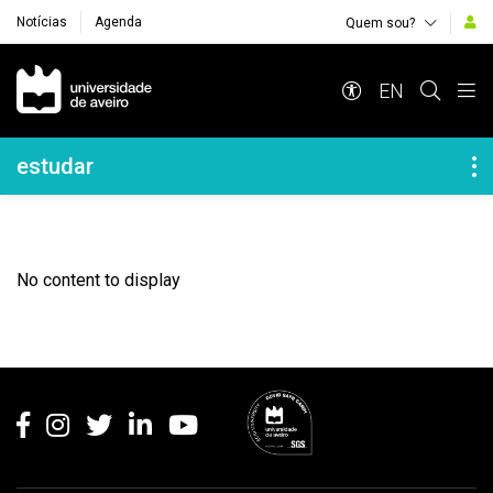
Notícias
Agenda
Quem sou?
Navegação Principal
EN
Navegação Lateral
estudar
No content to display
Rodapé