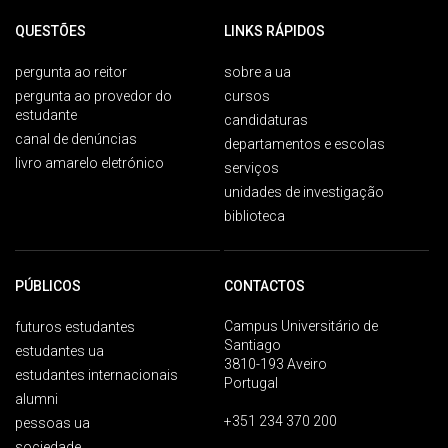
QUESTÕES
LINKS RÁPIDOS
pergunta ao reitor
sobre a ua
pergunta ao provedor do
cursos
estudante
candidaturas
canal de denúncias
departamentos e escolas
livro amarelo eletrónico
serviços
unidades de investigação
biblioteca
PÚBLICOS
CONTACTOS
Campus Universitário de
futuros estudantes
Santiago
estudantes ua
3810-193 Aveiro
estudantes internacionais
Portugal
alumni
+351 234 370 200
pessoas ua
sociedade