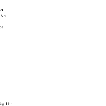
,
nd
16th
dos
ng
, 11th