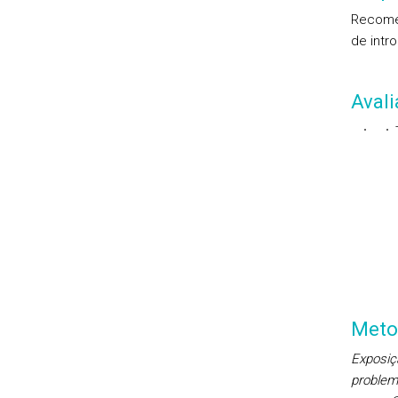
Recomen
de intr
Aval
Meto
Exposiç
problem