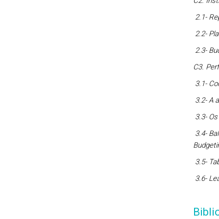
C2. Ins
2.1-
Rep
2.2-
Pla
2.3-
Bud
C3. Per
3.1-
Con
3.2-
A a
3.3-
Os 
3.4-
Bal
Budgeti
3.5-
Tab
3.6-
Lea
Bibli