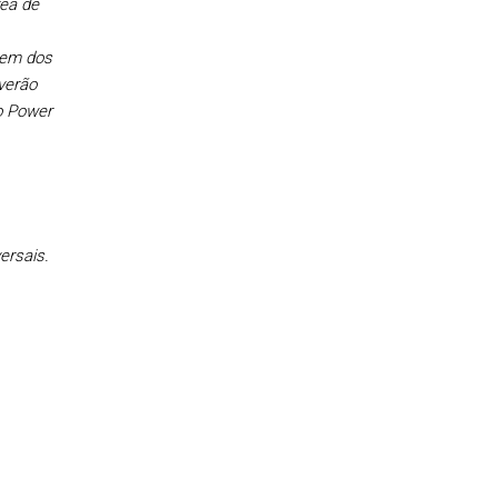
rea de
gem dos
verão
o Power
ersais.