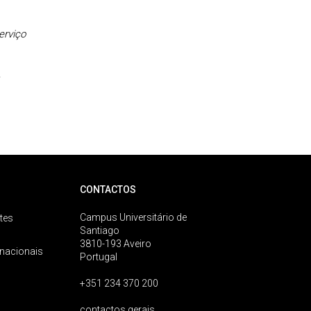
erviço
,
CONTACTOS
Campus Universitário de
tes
Santiago
3810-193 Aveiro
rnacionais
Portugal
+351 234 370 200
contactos gerais