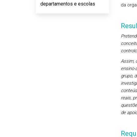
departamentos e escolas
da orga
Resu
Pretend
conceit
control
Assim, 
ensino-
grupo, d
investig
conteúd
reais, 
questõe
de apoi
Requi