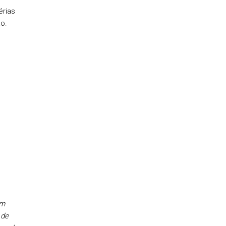
rias
o.
em
 de