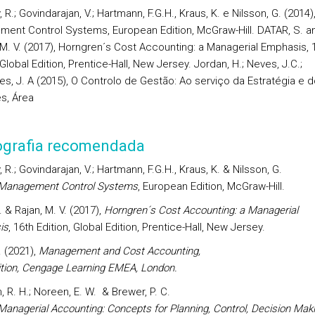
 R.; Govindarajan, V.; Hartmann, F.G.H., Kraus, K. e Nilsson, G. (2014)
ent Control Systems, European Edition, McGraw-Hill. DATAR, S. a
M. V. (2017), Horngren´s Cost Accounting: a Managerial Emphasis, 
 Global Edition, Prentice-Hall, New Jersey. Jordan, H.; Neves, J.C.;
es, J. A (2015), O Controlo de Gestão: Ao serviço da Estratégia e 
s, Área
iografia recomendada
 R.; Govindarajan, V.; Hartmann, F.G.H., Kraus, K. & Nilsson, G.
Management
Control
Systems
, European Edition, McGraw-Hill.
. & Rajan, M. V. (2017),
Horngren´s Cost Accounting: a Managerial
is
, 16th Edition, Global Edition, Prentice-Hall, New Jersey.
. (2021),
Management
and
Cost
Accounting
,
tion
,
Cengage
Learning
EMEA, London.
, R. H.; Noreen, E. W. & Brewer, P. C.
Managerial
Accounting
:
Concepts
for
Planning
,
Control
,
Decision
Maki