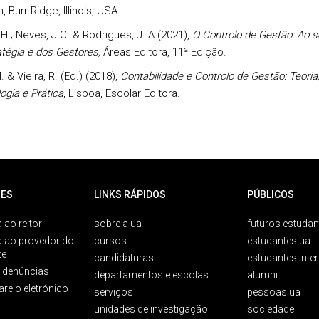
n, Burr Ridge, Illinois, USA.
H.; Neves, J.C. & Rodrigues, J. A (2021),
O Controlo de Gestão: Ao s
atégia e dos Gestores,
Áreas Editora, 11ª Edição.
. & Vieira, R. (Ed.) (2018),
Contabilidade e Controlo de Gestão: Teoria
ogia e Prática
, Lisboa, Escolar Editora.
ES
LINKS RÁPIDOS
PÚBLICOS
 ao reitor
sobre a ua
futuros estudan
a ao provedor do
cursos
estudantes ua
te
candidaturas
estudantes inte
e denúncias
departamentos e escolas
alumni
arelo eletrónico
serviços
pessoas ua
unidades de investigação
sociedade