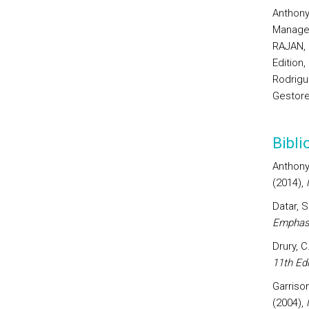
Anthony,
Managem
RAJAN, 
Edition,
Rodrigu
Gestore
Bibl
Anthony,
(2014),
Datar, S
Emphas
Drury, C
11th
Edi
Garrison
(2004),