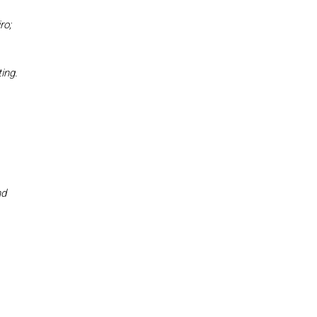
ro;
ing.
nd