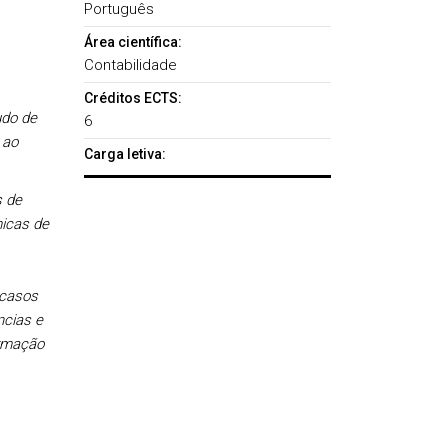
Português
Área científica:
Contabilidade
Créditos ECTS:
udo de
6
 ao
Carga letiva:
s de
icas de
 casos
ncias e
ormação