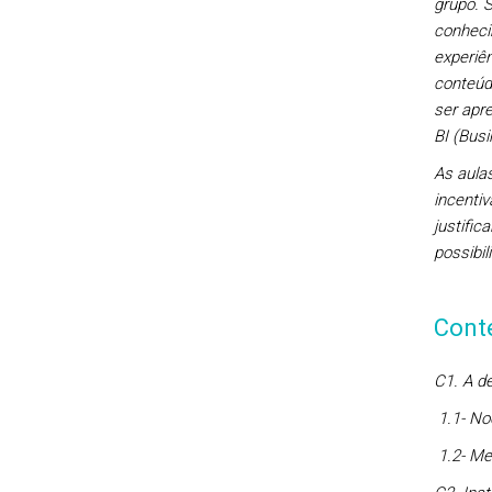
grupo. S
conheci
experiê
conteúd
ser apr
BI (Busi
As aula
incentiv
justific
possibi
Cont
C1. A d
1.1-
Noç
1.2
- Me