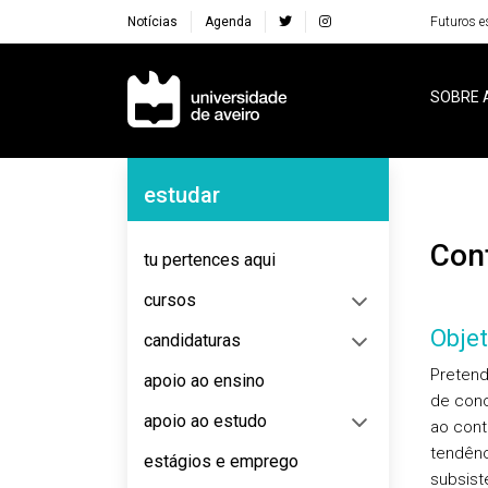
Notícias
Agenda
Futuros e
Navegação Principal
SOBRE 
Navegação Lateral
estudar
Co
tu pertences aqui
cursos
Objet
candidaturas
Pretend
apoio ao ensino
de conc
apoio ao estudo
ao cont
tendênc
estágios e emprego
subsist