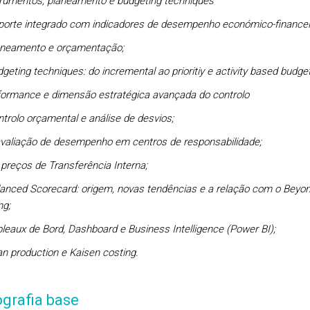
trumentos, planeamento e budgeting techniques
orte integrado com indicadores de desempenho económico-financei
neamento e orçamentação;
geting techniques: do incremental ao prioritiy e activity based budget
formance e dimensão estratégica avançada do controlo
trolo orçamental e análise de desvios;
valiação de desempenho em centros de responsabilidade;
preços de Transferência Interna;
anced Scorecard: origem, novas tendências e a relação com o Beyo
ng;
leaux de Bord, Dashboard e Business Intelligence (Power BI);
n production e Kaisen costing.
ografia base