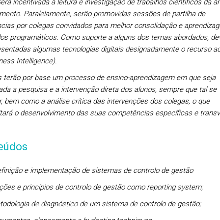
erá incentivada a leitura e investigação de trabalhos científicos da á
mento. Paralelamente, serão promovidas sessões de partilha de
ncias por colegas convidados para melhor consolidação e aprendiza
os programáticos. Como suporte a alguns dos temas abordados, de
esentadas algumas tecnologias digitais designadamente o recurso a
ness Intelligence).
s terão por base um processo de ensino-aprendizagem em que seja
ada a pesquisa e a intervenção direta dos alunos, sempre que tal se
ar, bem como a análise crítica das intervenções dos colegas, o que
litará o desenvolvimento das suas competências específicas e transv
eúdos
efinição e implementação de sistemas de controlo de gestão
ões e princípios de controlo de gestão como reporting system
;
todologia de diagnóstico de um sistema de controlo de gestão;