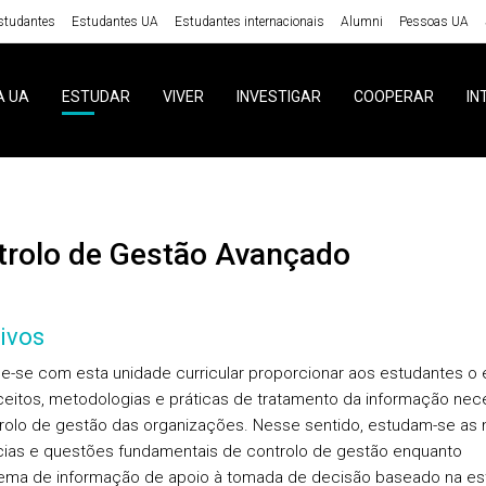
studantes
Estudantes UA
Estudantes internacionais
Alumni
Pessoas UA
A UA
ESTUDAR
VIVER
INVESTIGAR
COOPERAR
IN
ntrolo de Gestão Avançado
ivos
e-se com esta unidade curricular proporcionar aos estudantes o
eitos, metodologias e práticas de tratamento da informação nec
rolo de gestão das organizações. Nesse sentido, estudam-se as 
ias e questões fundamentais de controlo de gestão enquanto
ema de informação de apoio à tomada de decisão baseado na est