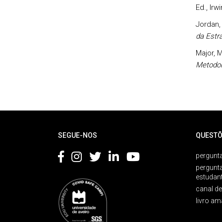
Ed., Irwi
Jordan, 
da Estr
Major, M
Metodol
Rodapé
SEGUE-NOS
QUESTÕ
pergunta
pergunt
estudan
canal d
livro am