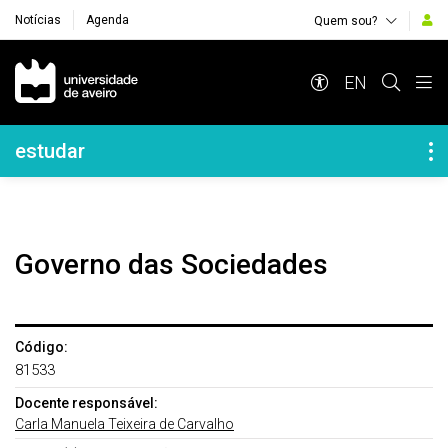
Notícias
Agenda
Quem sou?
Navegação Principal
EN
Navegação Lateral
estudar
Governo das Sociedades
Código:
81533
Docente responsável:
Carla Manuela Teixeira de Carvalho