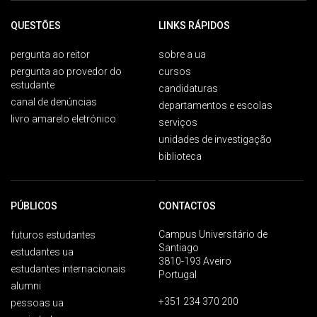
QUESTÕES
LINKS RÁPIDOS
pergunta ao reitor
sobre a ua
pergunta ao provedor do
cursos
estudante
candidaturas
canal de denúncias
departamentos e escolas
livro amarelo eletrónico
serviços
unidades de investigação
biblioteca
PÚBLICOS
CONTACTOS
Campus Universitário de
futuros estudantes
Santiago
estudantes ua
3810-193 Aveiro
estudantes internacionais
Portugal
alumni
+351 234 370 200
pessoas ua