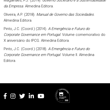
Magalhães, P.J. (2019).
Governo Societário e a Sustentabilidade
da Empresa
. Almedina Editora.
Oliveira, A.P. (2018).
Manual de Governo das Sociedades
.
Almedina Editora.
Pinto, J.C. (Coord.) (2014).
A Emergência e Futuro do
Corporate Governance em Portugal
. Volume comemorativo do
X aniversário do IPCG. Almedina Editora.
Pinto, J.C. (Coord.) (2018).
A Emergência e Futuro do
Corporate Governance em Portugal
. Volume II. Almedina
Editora.
Rodapé