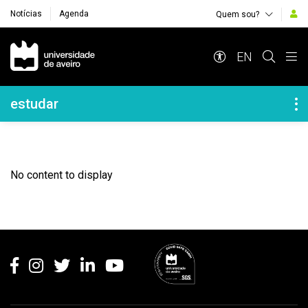
Notícias
Agenda
Quem sou?
Navegação Principal
EN
Navegação Lateral
estudar
No content to display
Rodapé