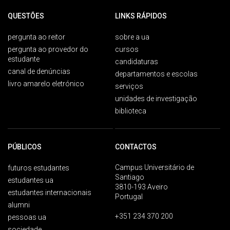
QUESTÕES
LINKS RÁPIDOS
pergunta ao reitor
sobre a ua
pergunta ao provedor do
cursos
estudante
candidaturas
canal de denúncias
departamentos e escolas
livro amarelo eletrónico
serviços
unidades de investigação
biblioteca
PÚBLICOS
CONTACTOS
Campus Universitário de
futuros estudantes
Santiago
estudantes ua
3810-193 Aveiro
estudantes internacionais
Portugal
alumni
+351 234 370 200
pessoas ua
sociedade