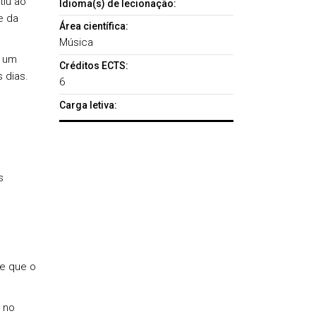
tiu ao
Idioma(s) de lecionação:
e da
Área científica:
Música
o um
Créditos ECTS:
 dias.
6
o
Carga letiva:
s
se que o
 no