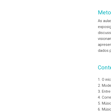
Meto
As aula
exposiç
discuss
visiona
apresen
dados p
Cont
O iní
Moder
Entre
Corre
Músi
Músic