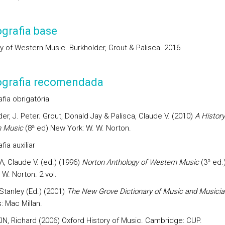
ografia base
ry of Western Music. Burkholder, Grout & Palisca. 2016
iografia recomendada
afia obrigatória
er, J. Peter; Grout, Donald Jay & Palisca, Claude V. (2010)
A History
n Music
(8ª ed) New York: W. W. Norton.
fia auxiliar
, Claude V. (ed.) (1996)
Norton Anthology of Western Music
(3ª ed.
 W. Norton. 2 vol.
Stanley (Ed.) (2001)
The New Grove Dictionary of Music and Musici
: Mac Millan.
N, Richard (2006) Oxford History of Music. Cambridge: CUP.