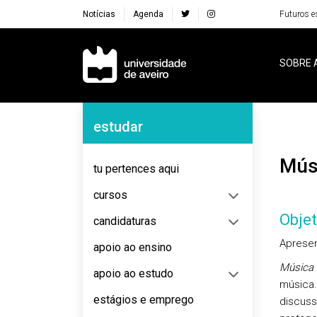
Notícias
Agenda
Futuros e
Navegação Principal
SOBRE 
Navegação Lateral
estudar
Mú
tu pertences aqui
cursos
Objet
candidaturas
Apresen
apoio ao ensino
Música 
apoio ao estudo
música.
estágios e emprego
discuss