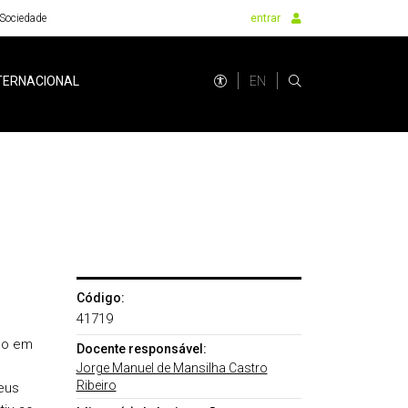
Sociedade
entrar
EN
TERNACIONAL
Código:
41719
do em
Docente responsável:
Jorge Manuel de Mansilha Castro
Ribeiro
eus