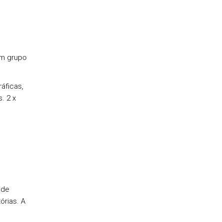
em grupo
áficas,
. 2 x
ide
órias. A