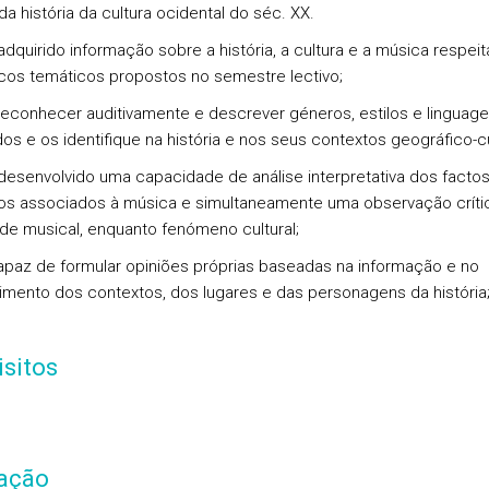
a história da cultura ocidental do séc. XX.
 adquirido informação sobre a história, a cultura e a música respei
cos temáticos propostos no semestre lectivo;
 reconhecer auditivamente e descrever géneros, estilos e linguag
os e os identifique na história e nos seus contextos geográfico-cu
 desenvolvido uma capacidade de análise interpretativa dos facto
cos associados à música e simultaneamente uma observação críti
ade musical, enquanto fenómeno cultural;
capaz de formular opiniões próprias baseadas na informação e no
mento dos contextos, dos lugares e das personagens da história
sitos
iação