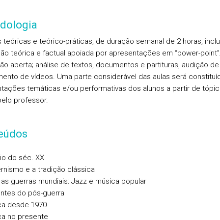
dologia
s teóricas e teórico-práticas, de duração semanal de 2 horas, inc
ão teórica e factual apoiada por apresentações em “power-point”
ão aberta; análise de textos, documentos e partituras, audição de
mento de vídeos. Uma parte considerável das aulas será constituí
tações temáticas e/ou performativas dos alunos a partir de tópi
elo professor.
eúdos
cio do séc. XX
nismo e a tradição clássica
 as guerras mundiais: Jazz e música popular
ntes do pós-guerra
ca desde 1970
a no presente