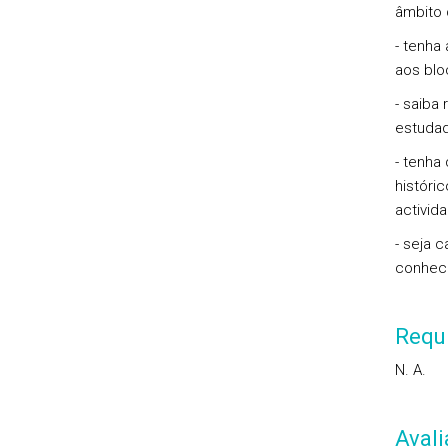
âmbito d
- tenha
aos blo
- saiba
estudad
- tenha
históri
activid
- seja 
conheci
Requi
N. A.
Aval