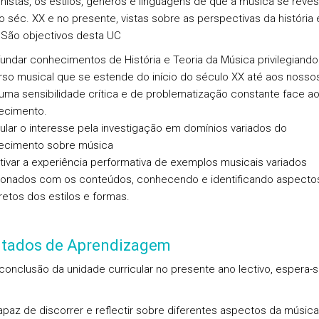
nistas, os estilos, géneros e linguagens de que a música se reves
o séc. XX e no presente, vistas sobre as perspectivas da história 
. São objectivos desta UC
undar conhecimentos de História e Teoria da Música privilegiand
rso musical que se estende do início do século XX até aos nossos
 uma sensibilidade crítica e de problematização constante face a
ecimento.
ular o interesse pela investigação em domínios variados do
ecimento sobre música
tivar a experiência performativa de exemplos musicais variados
ionados com os conteúdos, conhecendo e identificando aspecto
etos dos estilos e formas.
ltados de Aprendizagem
conclusão da unidade curricular no presente ano lectivo, espera-
capaz de discorrer e reflectir sobre diferentes aspectos da música