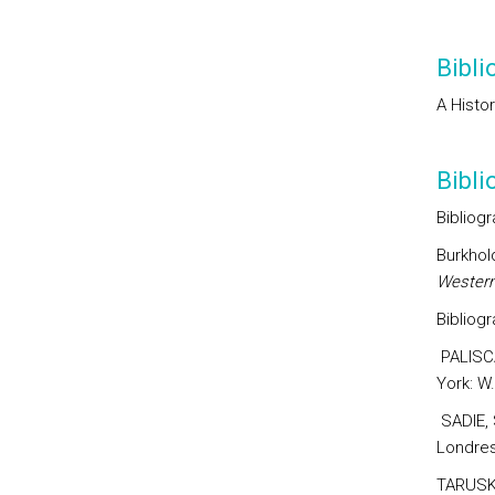
Bibli
A Histo
Bibl
Bibliogr
Burkhold
Wester
Bibliogra
PALISCA
York: W.
SADIE, 
Londres
TARUSKI