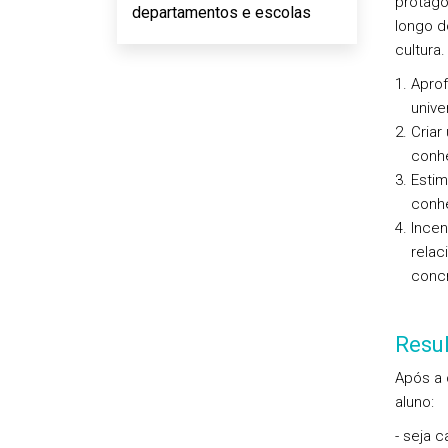
protago
departamentos e escolas
longo d
cultura
Aprof
unive
Criar
conh
Estim
conh
Incen
relac
concr
Resu
Após a 
aluno:
- seja 