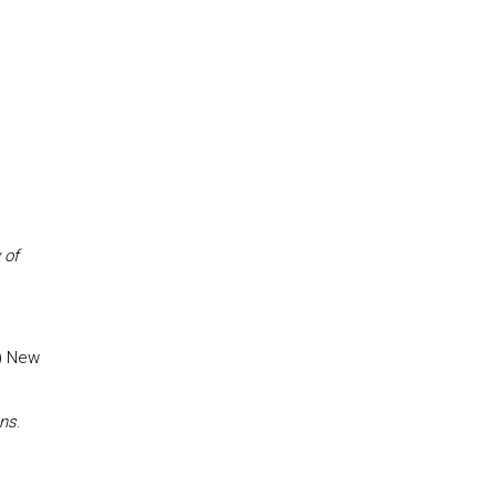
 of
) New
ans
.