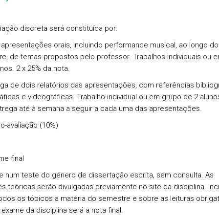
iação discreta será constituída por:
 apresentações orais, incluindo performance musical, ao longo do
e, de temas propostos pelo professor. Trabalhos individuais ou 
unos. 2 x 25% da nota.
ega de dois relatórios das apresentações, com referências bibliogr
áficas e videográficas. Trabalho individual ou em grupo de 2 alunos
trega até à semana a seguir a cada uma das apresentações.
ro-avaliação (10%)
me final
e num teste do género de dissertação escrita, sem consulta. As
s teóricas serão divulgadas previamente no site da disciplina. Inc
odos os tópicos a matéria do semestre e sobre as leituras obrigat
exame da disciplina será a nota final.