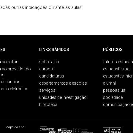
adas outras indicações durante as aulas.
ES
LINKS RÁPIDOS
PÚBLICOS
 ao reitor
sobre a ua
futuros estudan
a ao provedor do
cursos
estudantes ua
te
candidaturas
estudantes inte
e denúncias
departamentos e escolas
alumni
arelo eletrónico
serviços
pessoas ua
unidades de investigação
sociedade
biblioteca
comunicação e
Mapa do site