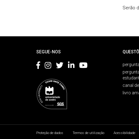
Serão d
Rodapé
SEGUE-NOS
QUESTÕ
pergunta
pergunt
estudan
canal d
livro am
Proteção de dados
Termos de utilização
Acessibilidade