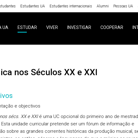
studantes
Estudantes UA
Estudantes internacionais
Alumni
Pessoas UA
A UA
ESTUDAR
VIVER
INVESTIGAR
COOPERAR
IN
sica nos Séculos XX e XXI
ivos
tação e objectivos
nos sécs. XX e XXI
é uma UC opcional do primeiro ano de mestra
 Esta unidade curricular pretende ser um fórum de informação e
ão sobre as grandes correntes históricas da produção musical, s