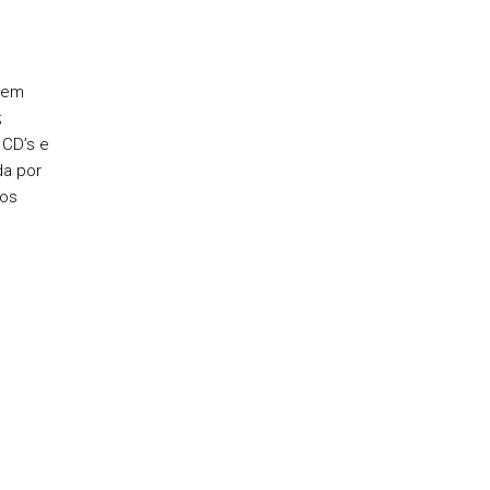
luem
;
 CD’s e
da por
cos