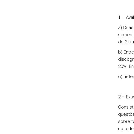
1 – Aval
a) Duas
semestr
de 2 al
b) Entr
discogr
20%. En
c) hete
2 – Exa
Consist
questõe
sobre t
nota de 