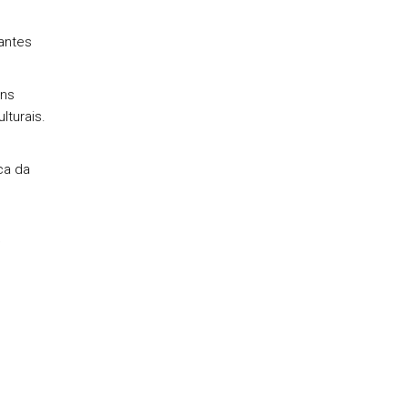
tantes
ens
lturais.
s
ca da
;