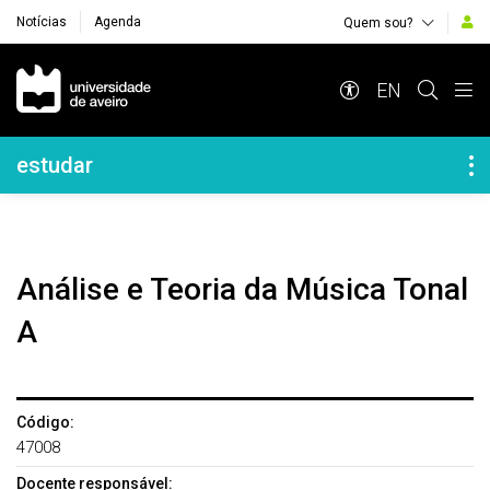
Notícias
Agenda
Quem sou?
Navegação Principal
EN
Navegação Lateral
estudar
Análise e Teoria da Música Tonal
A
Código:
47008
Docente responsável: