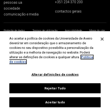
+351 234 370 200
pessoas ua
sociedade
contactos gerais
comunicação e media
Proteção de dados
Termos de utilização
Acessibilidade
Mapa do site
Universidade de Aveiro 2026
Ao aceitar a política de cookies da Universidade de Aveiro
deverá ter em consideração que o armazenamento de
cookies no seu dispositivo possibilita a personalização da
utilização e a melhoria de navegação no website. Poderá
alterar as definições de cookies a qualquer altura.
Política
de cookies
Alterar definições de cookies
Rejeitar Tudo
Aceitar tudo