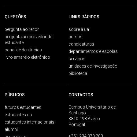
QUESTÕES
LINKS RÁPIDOS
pergunta ao reitor
sobre a ua
pergunta ao provedor do
cursos
estudante
candidaturas
canal de denúncias
departamentos e escolas
livro amarelo eletrónico
serviços
unidades de investigação
biblioteca
PÚBLICOS
CONTACTOS
Campus Universitário de
futuros estudantes
Santiago
estudantes ua
3810-193 Aveiro
estudantes internacionais
Portugal
alumni
+351 234 370 200
pessoas ua