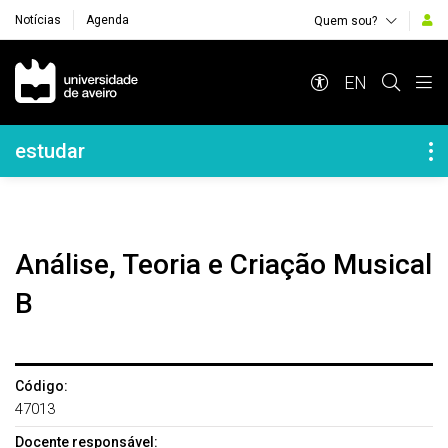
Notícias
Agenda
Quem sou?
Navegação Principal
EN
Navegação Lateral
estudar
Análise, Teoria e Criação Musical
B
Código:
47013
Docente responsável: