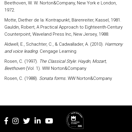
Beethoven, W. W. Norton&Company, New York e London,
1972.
Motte, Diether de la: Kontrapunkt, Bärenreiter, Kassel, 1981.
Gauldin, Robert, A Practical Approach to Eighteenth-Century
Counterpoint, Waveland Press Inc, New Jersey, 1988.
Aldwell, E., Schachter, C., & Cadwallader, A. (2010).
Harmony
and voice leading.
Cengage Learning
Rosen, C. (1997).
The Classical Style: Haydn, Mozart,
Beethoven
(Vol. 1). WW Norton&Company
Rosen, C. (1988).
Sonata forms.
WW Norton&Company
Rodapé