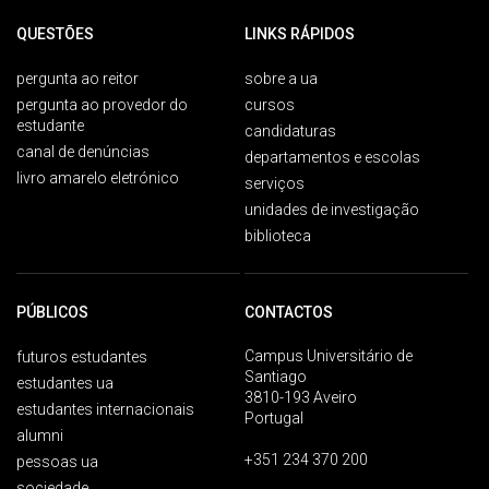
QUESTÕES
LINKS RÁPIDOS
pergunta ao reitor
sobre a ua
pergunta ao provedor do
cursos
estudante
candidaturas
canal de denúncias
departamentos e escolas
livro amarelo eletrónico
serviços
unidades de investigação
biblioteca
PÚBLICOS
CONTACTOS
Campus Universitário de
futuros estudantes
Santiago
estudantes ua
3810-193 Aveiro
estudantes internacionais
Portugal
alumni
+351 234 370 200
pessoas ua
sociedade