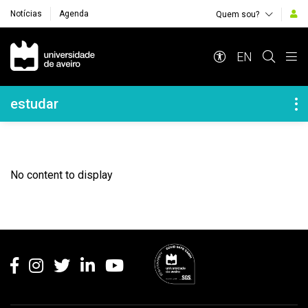
Notícias
Agenda
Quem sou?
Navegação Principal
EN
Navegação Lateral
estudar
No content to display
Rodapé