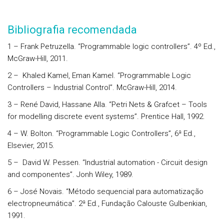
Bibliografia recomendada
1 – Frank Petruzella. “
Programmable
logic
controllers
”. 4º Ed.,
McGraw-Hill, 2011.
2 – Khaled Kamel, Eman Kamel. “
Programmable
Logic
Controllers
– Industrial
Control
”. McGraw-Hill, 2014.
3 – René David, Hassane Alla. “
Petri Nets &
Grafcet
–
Tools
for
modelling
discrete
event
systems
”. Prentice Hall, 1992.
4 – W. Bolton. “
Programmable
Logic
Controllers
”, 6ª Ed.,
Elsevier, 2015.
5 – David W. Pessen. “
Industrial
automation
-
Circuit
design
and componentes
”. Jonh Wiley, 1989.
6 – José Novais. “
Método sequencial para automatização
electropneumática
”. 2ª Ed., Fundação Calouste Gulbenkian,
1991.