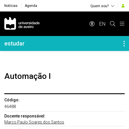
Notícias
Agenda
Quem sou?
Navegação Principal
EN
Navegação Lateral
estudar
Automação I
Código:
46488
Docente responsável:
Marco Paulo Soares dos Santos