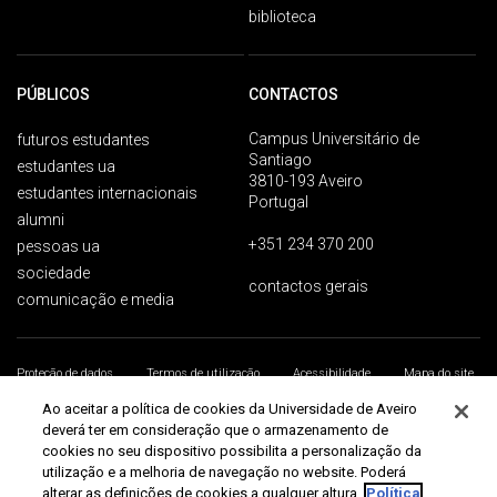
biblioteca
PÚBLICOS
CONTACTOS
Campus Universitário de
futuros estudantes
Santiago
estudantes ua
3810-193 Aveiro
estudantes internacionais
Portugal
alumni
+351 234 370 200
pessoas ua
sociedade
contactos gerais
comunicação e media
Proteção de dados
Termos de utilização
Acessibilidade
Mapa do site
Universidade de Aveiro 2026
Ao aceitar a política de cookies da Universidade de Aveiro
deverá ter em consideração que o armazenamento de
cookies no seu dispositivo possibilita a personalização da
utilização e a melhoria de navegação no website. Poderá
alterar as definições de cookies a qualquer altura.
Política