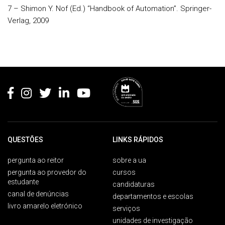
7 – Shimon Y. Nof (Ed.) “
Handbook
of
Automation
”. Springer-
Verlag, 2009
Rodapé
QUESTÕES
LINKS RÁPIDOS
pergunta ao reitor
sobre a ua
pergunta ao provedor do
cursos
estudante
candidaturas
canal de denúncias
departamentos e escolas
livro amarelo eletrónico
serviços
unidades de investigação