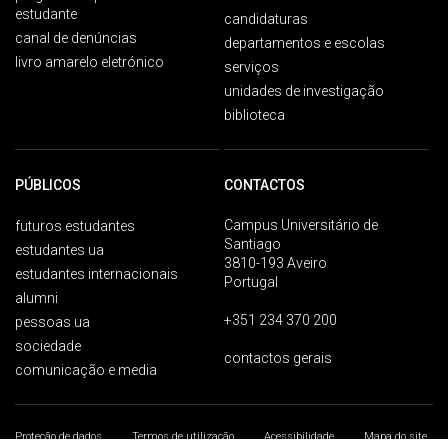
estudante
candidaturas
canal de denúncias
departamentos e escolas
livro amarelo eletrónico
serviços
unidades de investigação
biblioteca
PÚBLICOS
CONTACTOS
Campus Universitário de
futuros estudantes
Santiago
estudantes ua
3810-193 Aveiro
estudantes internacionais
Portugal
alumni
+351 234 370 200
pessoas ua
sociedade
contactos gerais
comunicação e media
Proteção de dados
Termos de utilização
Acessibilidade
Mapa do site