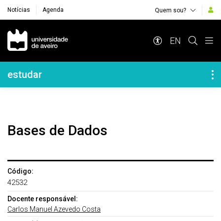
Notícias
Agenda
Quem sou?
Navegação Principal
EN
Navegação Lateral
estudar
Bases de Dados
Código:
42532
Docente responsável:
Carlos Manuel Azevedo Costa