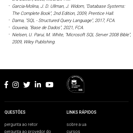
Garcia-Molina, J. D. Ullman, J. Widom, "Database Systems:
The Complete Book", 2nd Edition, 2009, Prentice Hall.
Dama, "SQL - Structured Query Language", 2017, FCA.
Gouveia, "Base de Dados", 2021, FCA.
Nielsen, U. Parui, M. White, "Microsoft SQL Server 2008 Bible",
2009, Wiley Publishing.
Rodapé
QUESTÕES
LINKS RÁPIDOS
pergunta ao reitor
sobre a ua
pergunta ao provedor do
cursos