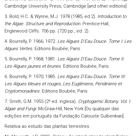
Cambridge University Press, Cambridge [and other editions]
3.
Bold, H.C. & Wynne, M.J.
1978 (1985, ed.2).
Introduction to
the Algae. Structure and Reproduction.
Prentice-Hall,
Englewood Cliffs. 706 pp. (720 pp., ed. 2).
4.
Bourrelly, P. 1966; 1972.
Les Algues D'Eau Douce. Tome I: Les
Algues Vertes.
Editions Boubée, Paris.
5.
Bourrelly, P. 1968; 1981.
Les Algues D'Eau Douce. Tome II:
Les Algues jaunes et brunes.
Editions Boubée, Paris.
6.
Bourrelly, P. 1970; 1985.
Les Algues D'Eau Douce. Tome III:
Les Algues bleues et rouges, Les Eugléniens, Peridiniens et
Cryptomonadines.
Editions Boubée, Paris.
7.
Smith, G.M.
1955 (2ª ed. inglesa).
Cryptogamic Botany. Vol. I:
Algae and Fungi.
McGraw-Hill, New York [Ou qualquer das
edições em português da Fundação Calouste Gulbenkian].
Relativa ao estudo das plantas terrestres