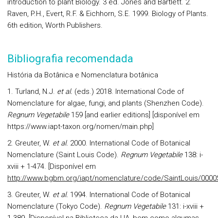
introduction to plant Biology. 3 ed. Jones and Bartlett. 2.
Raven, P.H., Evert, R.F. & Eichhorn, S.E. 1999. Biology of Plants.
6th edition, Worth Publishers.
Bibliografia recomendada
História da Botânica e Nomenclatura botânica
1.
Turland, N.J.
et al.
(eds.) 2018. International Code of
Nomenclature for algae, fungi, and plants (Shenzhen Code).
Regnum Vegetabile
159 [and earlier editions] [disponível em
https://www.iapt-taxon.org/nomen/main.php]
2.
Greuter, W.
et al.
2000. International Code of Botanical
Nomenclature (Saint Louis Code).
Regnum Vegetabile
138:
i-
xviii + 1-474. [Disponível em
http://www.bgbm.org/iapt/nomenclature/code/SaintLouis/0000St
3.
Greuter, W.
et al.
1994. International Code of Botanical
Nomenclature (Tokyo Code).
Regnum Vegetabile
131
: i-xviii +