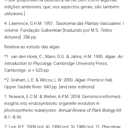
1-389. [Disponível na Biblioteca da UA, bem como algumas
edições anteriores, que, nos aspectos gerais, são também
utilizáveis.]
4.
Lawrence, G.H.M.
1951.
Taxonomia das Plantas Vasculares.
I
volume. Fundação Gulbenkian [traduzido por M.S. Telles
Antunes]. 296 pp.
Relativa ao estudo das algas
*1.
van den Hoek, C., Mann, D.G. & Jahns, H.M. 1995.
Algae. An
Introduction to Phycology.
Cambridge University Press,
Cambridge. xi + 623 pp.
*2.
Graham, L.E. & Wilcox, L.W. 2000.
Algae.
Prentice Hall,
Upper Saddle River. 640 pp. [and later editions]
1.
Nowack, E.C.M. & Weber, A.P.M. 2018. Genomics-informed
insights into endosymbiotic organelle evolution in
photosynthetic eukaryotes.
Annual Review of Plant Biology
69:
8.1–8.34.
2.
Lee, R.E. 2008 (ed. 4); 1999 (ed. 3); 1989 (ed. 2).
Phycology
.