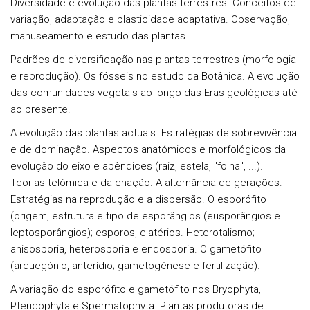
Diversidade e evolução das plantas terrestres.
Conceitos de
variação, adaptação e plasticidade adaptativa. Observação,
manuseamento e estudo das plantas.
Padrões de diversificação nas plantas terrestres (morfologia
e reprodução).
Os fósseis no estudo da Botânica. A evolução
das comunidades vegetais ao longo das Eras geológicas até
ao presente.
A evolução das plantas actuais.
Estratégias de sobrevivência
e de dominação. Aspectos anatómicos e morfológicos da
evolução do eixo e apêndices (raiz, estela, "folha", ...).
Teorias telómica e da enação. A alternância de gerações.
Estratégias na reprodução e a dispersão. O esporófito
(origem, estrutura e tipo de esporângios (eusporângios e
leptosporângios); esporos, elatérios. Heterotalismo;
anisosporia, heterosporia e endosporia. O gametófito
(arquegónio, anterídio; gametogénese e fertilização).
A variação do esporófito e gametófito nos Bryophyta,
Pteridophyta e Spermatophyta.
Plantas produtoras de