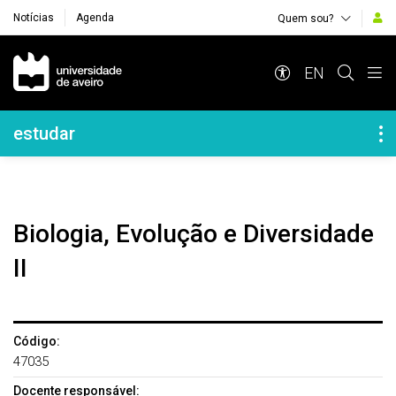
Notícias
Agenda
Quem sou?
Navegação Principal
EN
Navegação Lateral
estudar
Biologia, Evolução e Diversidade
II
Código:
47035
Docente responsável: