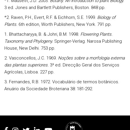
*1.
Mauseth, J.D. 2003.
Botany. An introduction to plant Biology.
3 ed. Jones and Bartlett Publishers, Boston. 848 pp.
*2.
Raven, P.H., Evert, R.F. & Eichhorn, S.E. 1999.
Biology of
Plants.
6th edition, Worth Publishers, New York. 791 pp.
1.
Bhattacharyya, B. & Johri, B.M. 1998.
Flowering Plants.
Taxonomy and Phylogeny.
Springer-Verlag. Narosa Publishing
House, New Delhi. 753 pp.
2.
Vasconcellos, J.C. 1969.
Noções sobre a morfologia externa
das plantas superiores.
3ª ed. Direcção Geral dos Serviços
Agrícolas, Lisboa. 227 pp.
3. Fernandes, R.B. 1972. Vocabulário de termos botânicos.
Anuário da Sociedade Broteriana 38: 181-292.
Rodapé