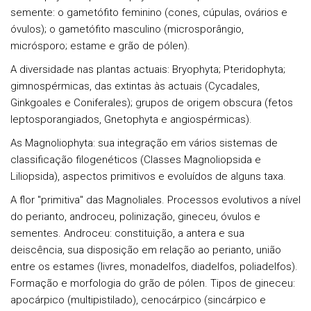
semente: o gametófito feminino (cones, cúpulas, ovários e
óvulos); o gametófito masculino (microsporângio,
micrósporo; estame e grão de pólen).
A diversidade nas plantas actuais:
Bryophyta; Pteridophyta;
gimnospérmicas, das extintas às actuais (Cycadales,
Ginkgoales e Coniferales); grupos de origem obscura (fetos
leptosporangiados, Gnetophyta e angiospérmicas).
As Magnoliophyta:
sua integração em vários sistemas de
classificação filogenéticos (Classes Magnoliopsida e
Liliopsida), aspectos primitivos e evoluídos de alguns taxa.
A flor "primitiva" das Magnoliales.
Processos evolutivos a nível
do perianto, androceu, polinização, gineceu, óvulos e
sementes. Androceu: constituição, a antera e sua
deiscência, sua disposição em relação ao perianto, união
entre os estames (livres, monadelfos, diadelfos, poliadelfos).
Formação e morfologia do grão de pólen. Tipos de gineceu:
apocárpico (multipistilado), cenocárpico (sincárpico e