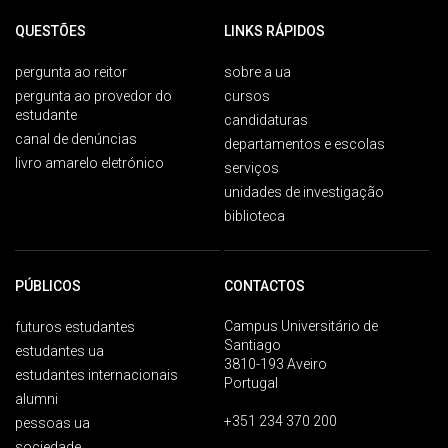
QUESTÕES
LINKS RÁPIDOS
pergunta ao reitor
sobre a ua
pergunta ao provedor do
cursos
estudante
candidaturas
canal de denúncias
departamentos e escolas
livro amarelo eletrónico
serviços
unidades de investigação
biblioteca
PÚBLICOS
CONTACTOS
Campus Universitário de
futuros estudantes
Santiago
estudantes ua
3810-193 Aveiro
estudantes internacionais
Portugal
alumni
+351 234 370 200
pessoas ua
sociedade