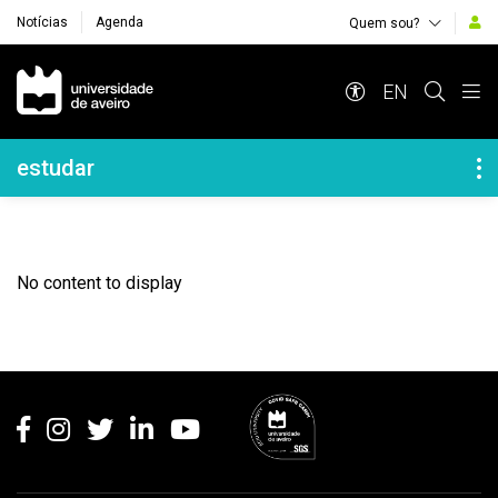
Notícias
Agenda
Quem sou?
Navegação Principal
EN
Navegação Lateral
estudar
No content to display
Rodapé