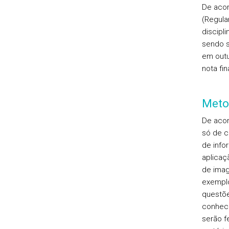
De acor
(Regula
discipli
sendo s
em outu
nota fi
Meto
De acor
só de c
de info
aplicaç
de imag
exemplo
questõe
conheci
serão f