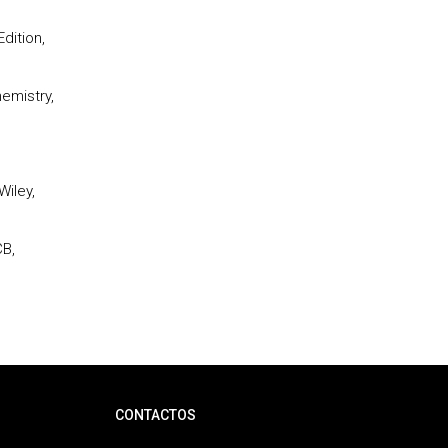
dition,
emistry,
Wiley,
CB,
CONTACTOS