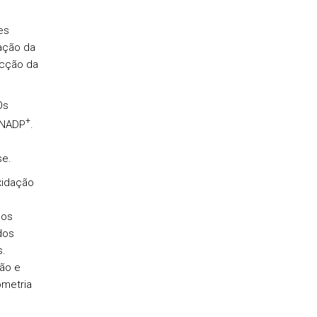
es
ação da
acção da
Os
+
 NADP
.
se.
xidação
dos
dos
s.
ão e
ometria