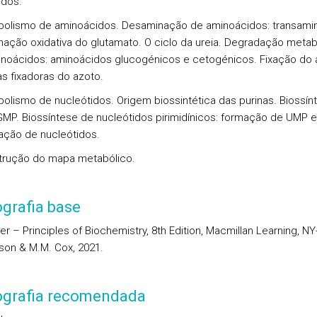
ridos.
bolismo de aminoácidos. Desaminação de aminoácidos: transami
ação oxidativa do glutamato. O ciclo da ureia. Degradação metab
noácidos: aminoácidos glucogénicos e cetogénicos. Fixação do 
as fixadoras do azoto.
bolismo de nucleótidos. Origem biossintética das purinas. Biossín
MP. Biossíntese de nucleótidos pirimidínicos: formação de UMP e
ção de nucleótidos.
trução do mapa metabólico.
ografia base
r – Principles of Biochemistry, 8th Edition, Macmillan Learning, N
lson & M.M. Cox, 2021.
iografia recomendada