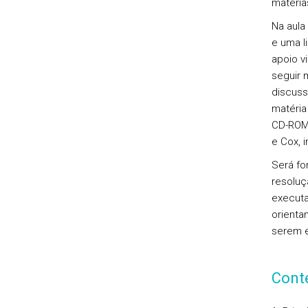
matéria
Na aula
e uma l
apoio v
seguir 
discuss
matéria
CD-ROM
e Cox, i
Será fo
resoluç
executa
orienta
serem e
Cont