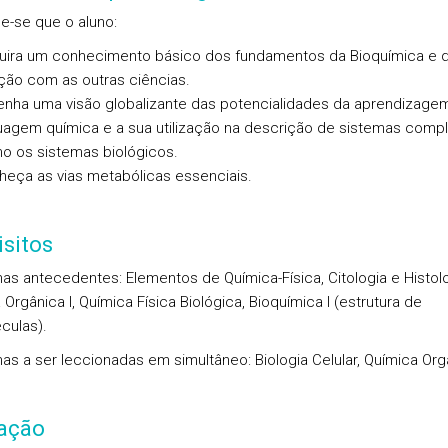
e-se que o aluno:
uira um conhecimento básico dos fundamentos da Bioquímica e 
ção com as outras ciências.
enha uma visão globalizante das potencialidades da aprendizage
guagem química e a sua utilização na descrição de sistemas comp
o os sistemas biológicos.
heça as vias metabólicas essenciais.
sitos
inas antecedentes: Elementos de Química-Física, Citologia e Histolo
Orgânica I, Química Física Biológica, Bioquímica I (estrutura de
culas).
nas a ser leccionadas em simultâneo: Biologia Celular, Química Orgâ
iação