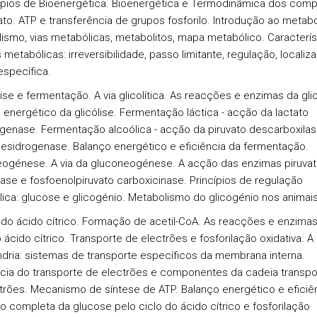
cípios de Bioenergética. Bioenergética e Termodinâmica dos com
ato. ATP e transferência de grupos fosforilo. Introdução ao metab
ismo, vias metabólicas, metabolitos, mapa metabólico. Caracterís
 metabólicas: irreversibilidade, passo limitante, regulação, localiz
específica.
lise e fermentação. A via glicolítica. As reacções e enzimas da glic
 energético da glicólise. Fermentação láctica - acção da lactato
genase. Fermentação alcoólica - acção da piruvato descarboxilas
desidrogenase. Balanço energético e eficiência da fermentação.
ogénese. A via da gluconeogénese. A acção das enzimas piruva
lase e fosfoenolpiruvato carboxicinase. Princípios de regulação
ica: glucose e glicogénio. Metabolismo do glicogénio nos animais
o do ácido cítrico. Formação de acetil-CoA. As reacções e enzima
 ácido cítrico. Transporte de electrões e fosforilação oxidativa. A
dria: sistemas de transporte específicos da membrana interna.
ia do transporte de electrões e componentes da cadeia transpo
trões. Mecanismo de síntese de ATP. Balanço energético e eficiê
o completa da glucose pelo ciclo do ácido cítrico e fosforilação