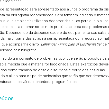
s a leccionar.
 de apresentação será apresentado aos alunos o programa da disc
ista da bibliografia recomendada. Será também indicado o materia
isual que se planeia utilizar no decorrer das aulas para que o alun
melhor a aula e tomar notas mais precisas acerca dos problemas
ão. Dependendo da disponibilidade e do equipamento das salas, 
 da maior parte das aulas irá ser apresentada com recurso ao mat
 que acompanha o livro
"Lehninger - Principles of Biochemistry"
de 
ndicado na bibliografia.
rnecido um conjunto de problemas tipo, que serão propostos par
ão à medida que a matéria for leccionada. Estes exercícios dever
dos como trabalho de casa e discutidos e corrigidos nas aulas,
ndo o aluno para o tipo de raciocínios que terão que ser desenvol
studados os vários conteúdos programáticos.
eúdos