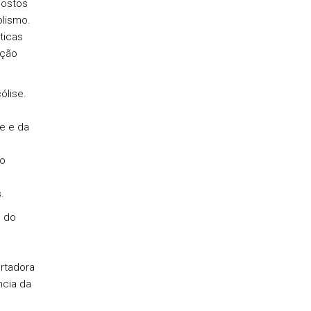
postos
olismo.
ticas
ação
ólise.
e e da
to
.
s do
rtadora
ncia da