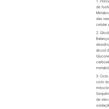
1. Prin
de fosf
Metabol
das vias
celular 
2. Glicó
Balanço
desidro
álcool 
Glucone
carboxi
metaból
3. Cicl
ciclo do
mitocôn
Sequênc
de elec
oxidaçã