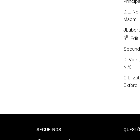
Principa
D.L. Nel
Macmill
JLubert
th
9
Editi
Secundá
D. Voet
N.Y.
G.L. Zu
Oxford.
Rodapé
SEGUE-NOS
QUESTÕ