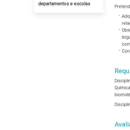
departamentos e escolas
Pretend
Adq
rela
Obt
lin
com
Con
Requi
Discipl
Química 
biomolé
Discipli
Aval