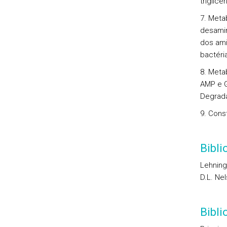
triglicé
7. Meta
desamin
dos ami
bactéri
8. Meta
AMP e G
Degrada
9. Cons
Bibli
Lehninge
D.L. Ne
Bibl