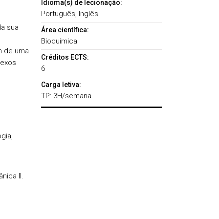
Idioma(s) de lecionação:
Português, Inglês
da sua
Área científica:
Bioquímica
m de uma
Créditos ECTS:
lexos
6
Carga letiva:
TP: 3H/semana
gia,
nica II.