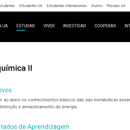
studantes
Estudantes UA
Estudantes internacionais
Alumni
Pessoas UA
A UA
ESTUDAR
VIVER
INVESTIGAR
COOPERAR
IN
química II
ivos
r ao aluno os conhecimentos básicos das vias metabólicas essen
obtenção e armazenamento de energia.
ltados de Aprendizagem