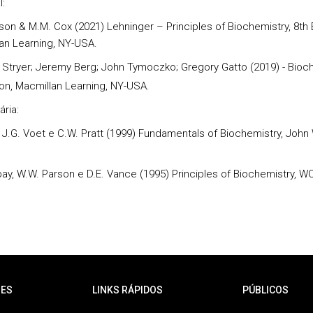
l:
son & M.M. Cox (2021) Lehninger – Principles of Biochemistry, 8th E
an Learning, NY-USA.
 Stryer; Jeremy Berg; John Tymoczko; Gregory Gatto (2019) - Bioch
on, Macmillan Learning, NY-USA.
ria:
, J.G. Voet e C.W. Pratt (1999) Fundamentals of Biochemistry, John 
bay, W.W. Parson e D.E. Vance (1995) Principles of Biochemistry, W
ES
LINKS RÁPIDOS
PÚBLICOS