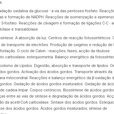
a.
adação oxidativa da glucose - a via das pentoses-fosfato. Reacçõ
vas e formação de NADPH. Reacções de isomerização e epimeriz
e 5-fosfato. Reacções de clivagem e formação de ligações C-C - 
tolase e transaldolase.
ssíntese. A absorção da luz. Centros de reacção fotossintéticos. 
 de transporte de electrões. Produção de oxigénio e redução de
forilação. O ciclo de Calvin - reacções; fases; acção da ribulose
ato carboxilase; estequiometria. Balanço energético da fotossínte
bolismo de Lípidos. Digestão, absorção e transporte de lípidos. O
dos gordos. Activação dos ácidos gordos. Transporte através da
a mitocondrial. Reacções e balanço energético da β-oxidação 
gordos. Oxidação de ácidos gordos insaturados. Oxidação de áci
de cadeia ímpar. Corpos cetónicos. Biossíntese de ácidos gordo
ças entre as vias de síntese e degradação de ácidos gordos. Acç
ão da acetil-CoA carboxilase. Sintase dos ácidos gordos. Estequi
ese dos ácidos gordos. Ácidos gordos insaturados; síntese de