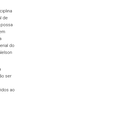
iplina
l de
o possa
 em
a
erial do
Nelson
a
ão ser
vidos ao