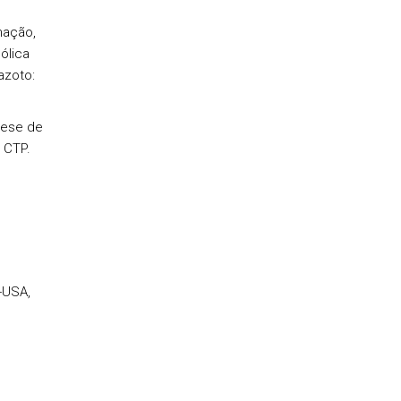
nação,
ólica
azoto:
tese de
 CTP.
Y-USA,