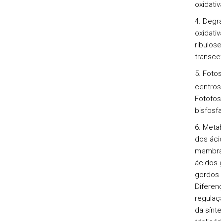
oxidativ
4. Degr
oxidati
ribulos
transce
5. Foto
centros
Fotofos
bisfosf
6. Meta
dos áci
membran
ácidos 
gordos 
Diferen
regulaç
da sínt