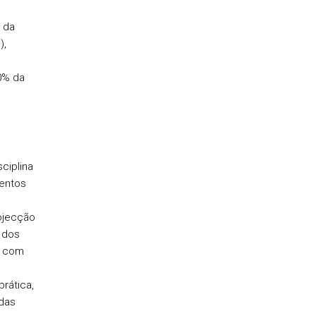
o da
),
30% da
ciplina
mentos
ojecção
 dos
u com
rática,
das