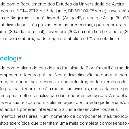
do com o Regulamento dos Estudos da Universidade de Aveiro
mento n.º 214/2012, de 5 de junho, DR Nº 109, 2ª série) a avaliaçã
na de Bioquímica II será discreta (Artigo 4º, alínea g e Artigo 30 nº 1
ubdividida por três provas escritas presenciais, que decorreram
bro (30% da nota final), novembro (30% da nota final) e Janeiro (
nal) e pela elaboração do mapa metabólico (10% da nota final).
dologia
do com o plano de estudos, a disciplina de Bioquímica II é uma dis
omponente teórico-prática. Nesta disciplina vão-se conciliar mo
rmação teórica mais descritiva, com a ilustração de exemplos de
ão prática. Recorrer-se-á a meios audiovisuais, nomeadamente pr
ens para melhor visualização das reacções biológicas. A escolha
s e a sua relação com a alimentação, com a vida quotidiana e/o
s actuais poderão interessar o aluno a desenvolver os seus
mentos nesta área. Num momento de componente mais teórico-p
eitos exercícios que permitam uma mais completa compreensão 