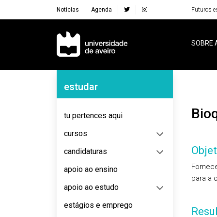
Notícias
Agenda
Futuros e
Navegação Principal
SOBRE 
Navegação Lateral
estudar
Bio
tu pertences aqui
cursos
Objet
candidaturas
Fornece
apoio ao ensino
para a 
apoio ao estudo
estágios e emprego
Resu