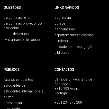
QUESTÕES
LINKS RÁPIDOS
pergunta ao reitor
sobre a ua
pergunta ao provedor do
cursos
estudante
candidaturas
canal de denúncias
departamentos e escolas
livro amarelo eletrónico
serviços
unidades de investigação
biblioteca
PÚBLICOS
CONTACTOS
Campus Universitário de
futuros estudantes
Santiago
estudantes ua
3810-193 Aveiro
estudantes internacionais
Portugal
alumni
+351 234 370 200
pessoas ua
sociedade