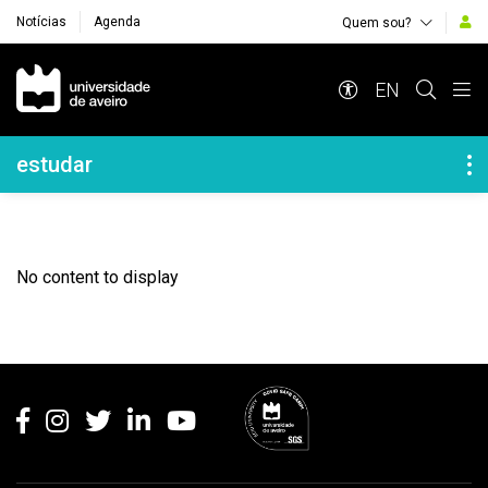
Notícias
Agenda
Quem sou?
Navegação Principal
EN
Navegação Lateral
estudar
No content to display
Rodapé