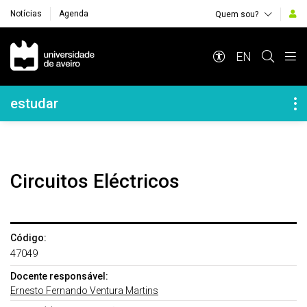
Notícias
Agenda
Quem sou?
Navegação Principal
EN
Navegação Lateral
estudar
Circuitos Eléctricos
Código:
47049
Docente responsável:
Ernesto Fernando Ventura Martins