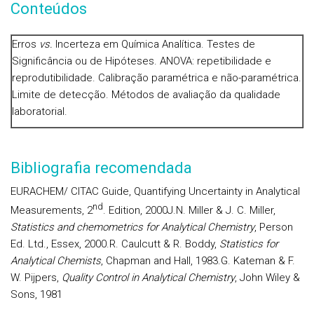
Conteúdos
Erros
vs.
Incerteza em Química Analítica. Testes de
Significância ou de Hipóteses. ANOVA: repetibilidade e
reprodutibilidade. Calibração paramétrica e não-paramétrica.
Limite de detecção. Métodos de avaliação da qualidade
laboratorial.
Bibliografia recomendada
EURACHEM/ CITAC
Guide, Quantifying Uncertainty in Analytical
nd
Measurements, 2
. Edition, 2000J.N.
Miller
& J. C.
Miller
,
Statistics and chemometrics for Analytical Chemistry
, Person
Ed. Ltd., Essex, 2000.R.
Caulcutt
& R.
Boddy
,
Statistics for
Analytical Chemists
, Chapman and Hall, 1983.G.
Kateman
& F.
W.
Pijpers
,
Quality Control in Analytical Chemistry
, John Wiley &
Sons, 1981