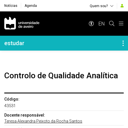
Notícias
Agenda
Quem sou?
Navegação Principal
EN
Navegação Lateral
estudar
Controlo de Qualidade Analítica
Código:
43531
Docente responsável:
Teresa Alexandra Peixoto da Rocha Santos