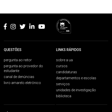
Rodapé
QUESTÕES
LINKS RÁPIDOS
pergunta ao reitor
sobre a ua
pergunta ao provedor do
cursos
estudante
candidaturas
canal de denúncias
departamentos e escolas
livro amarelo eletrónico
serviços
unidades de investigação
biblioteca