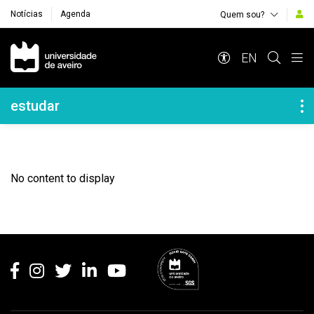
Notícias
Agenda
Quem sou?
Navegação Principal
EN
Navegação Lateral
estudar
No content to display
Rodapé