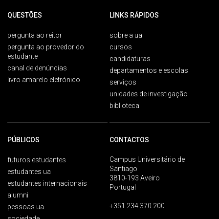
QUESTÕES
LINKS RÁPIDOS
pergunta ao reitor
sobre a ua
pergunta ao provedor do
cursos
estudante
candidaturas
canal de denúncias
departamentos e escolas
livro amarelo eletrónico
serviços
unidades de investigação
biblioteca
PÚBLICOS
CONTACTOS
Campus Universitário de
futuros estudantes
Santiago
estudantes ua
3810-193 Aveiro
estudantes internacionais
Portugal
alumni
+351 234 370 200
pessoas ua
sociedade