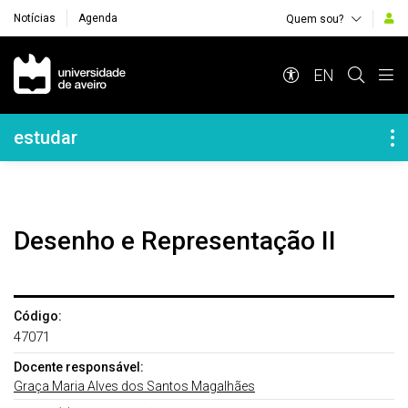
Notícias
Agenda
Quem sou?
Navegação Principal
EN
Navegação Lateral
estudar
Desenho e Representação II
Código:
47071
Docente responsável:
Graça Maria Alves dos Santos Magalhães