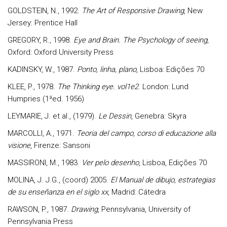
GOLDSTEIN, N., 1992.
The Art of Responsive Drawing
, New
Jersey: Prentice Hall
GREGORY, R., 1998.
Eye and Brain. The Psychology of seeing
,
Oxford: Oxford University Press
KADINSKY, W., 1987.
Ponto, linha, plano
, Lisboa: Edições 70
KLEE, P., 1978.
The Thinking eye. vol1e2
. London: Lund
Humpries (1ªed. 1956)
LEYMARIE, J. et al., (1979).
Le Dessin
, Genebra: Skyra
MARCOLLI, A., 1971.
Teoria del campo, corso di educazione alla
visione
, Firenze: Sansoni
MASSIRONI, M., 1983.
Ver pelo desenho
, Lisboa, Edições 70
MOLINA, J. J.G., (coord) 2005.
El Manual de dibujo, estrategias
de su enseñanza en el siglo xx
, Madrid: Cátedra
RAWSON, P., 1987.
Drawing
, Pennsylvania, University of
Pennsylvania Press