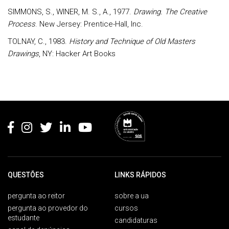
SIMMONS, S., WINER, M. S., A., 1977.
Drawing. The Creative
Process
. New Jersey: Prentice-Hall, Inc.
TOLNAY, C., 1983.
History and Technique of Old Masters
Drawings
, NY: Hacker Art Books
Rodapé
QUESTÕES
LINKS RÁPIDOS
pergunta ao reitor
sobre a ua
pergunta ao provedor do
cursos
estudante
candidaturas