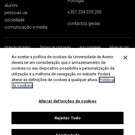
Portugal
alumni
+351 234 370 200
pessoas ua
sociedade
contactos gerais
comunicação e media
Proteção de dados
Termos de utilização
Acessibilidade
Mapa do site
Universidade de Aveiro 2026
Ao aceitar a política de cookies da Universidade de Aveiro
deverá ter em consideração que o armazenamento de
cookies no seu dispositivo possibilita a personalização da
utilização e a melhoria de navegação no website. Poderá
alterar as definições de cookies a qualquer altura.
Política
de cookies
Alterar definições de cookies
Rejeitar Tudo