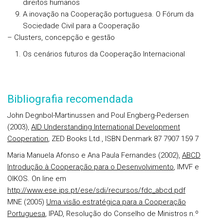
direitos humanos
A inovação na Cooperação portuguesa. O Fórum da
Sociedade Civil para a Cooperação
– Clusters, concepção e gestão
Os cenários futuros da Cooperação Internacional
Bibliografia recomendada
John Degnbol-Martinussen and Poul Engberg-Pedersen
(2003),
AID Understanding International Development
Cooperation
, ZED Books Ltd., ISBN Denmark 87 7907 159 7
Maria Manuela Afonso e Ana Paula Fernandes (2002),
ABCD
Introdução à Cooperação para o Desenvolvimento
, IMVF e
OIKOS. On line em
http://www.ese.ips.pt/ese/sdi/recursos/fdc_abcd.pdf
MNE (2005)
Uma visão estratégica para a Cooperação
Portuguesa
, IPAD, Resolução do Conselho de Ministros n.º