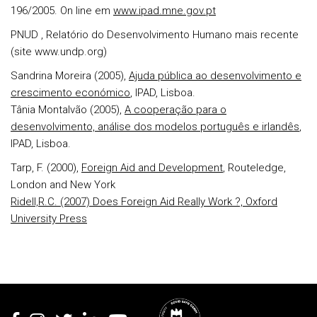
196/2005. On line em
www.ipad.mne.gov.pt
PNUD , Relatório do Desenvolvimento Humano mais recente
(site www.undp.org)
Sandrina Moreira (2005),
Ajuda pública ao desenvolvimento e
crescimento económico
, IPAD, Lisboa.
Tânia Montalvão (2005),
A cooperação para o
desenvolvimento, análise dos modelos português e irlandês
,
IPAD, Lisboa.
Tarp, F. (2000),
Foreign Aid and Development
, Routeledge,
London and New York
Ridell,R.C. (2007) Does Foreign Aid Really Work ?, Oxford
University Press
Rodapé