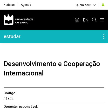
Notícias
Agenda
Quem sou?
Navegação Principal
EN
Navegação Lateral
estudar
Desenvolvimento e Cooperação
Internacional
Código:
41362
Docente responsável: