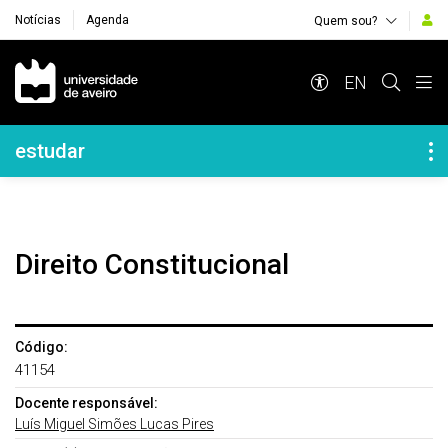
Notícias
Agenda
Quem sou?
Navegação Principal
EN
Navegação Lateral
estudar
Direito Constitucional
Código:
41154
Docente responsável:
Luís Miguel Simões Lucas Pires