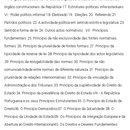
órgãos constitucionais da República
17. Estruturas políticas infra-estaduais
VI - Poder político informal
18. Eleitorado
19. Eleições
20. Referendo
21.
Partidos políticos
22. A actividade política em sentido estrito e legislativa
23.
Sentido e forma de lei
24. Outros actos normativos
VII - Princípios
fundamentais
25. Princípio da não exclusividade das fontes normativas
formais
26. Princípio da pluralidade de fontes formais
27. Princípio da
tipicidade da reserva de lei
28. Princípio da tipicidade dos actos legislativos
29. Princípio da revogabilidade das normas
30. Princípio da não
comunicabilidade entre normas de diferente
natureza
31. Princípio da
pluralidade de relações internormativas
32. Princípio da vinculação da
Administração e dos Tribunais
33. Princípio da supletividade do Direito do
Estado
34. Princípio da prevalência do Direito do Estado
VIII - A República
Portuguesa e os seus Princípios Estruturantes
35. O Princípio do Estado de
Direito
36. O Princípio Democrático
37. O Princípio da Socialidade
38. O
Princípio da Unidade do Estado
39. Os Princípios da Integração Europeia e da
Abertura ao Direito Internacional
40. Os Direitos e Deveres Fundamentais