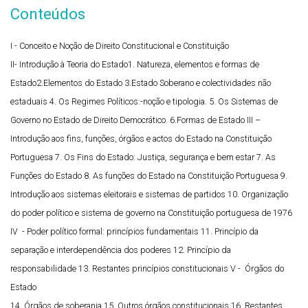
Conteúdos
I - Conceito e Noção de Direito Constitucional e Constituição
II- Introdução à Teoria do Estado
1. Natureza, elementos e formas de
Estado
2.Elementos do Estado
3.Estado Soberano e colectividades não
estaduais
4. Os Regimes Políticos:-noção e tipologia.
5. Os Sistemas de
Governo no Estado de Direito Democrático.
6.Formas de Estado
III –
Introdução aos fins, funções, órgãos e actos do Estado na Constituição
Portuguesa
7. Os Fins do Estado: Justiça, segurança e bem estar
7. As
Funções do Estado
8. As funções do Estado na Constituição Portuguesa
9.
Introdução aos sistemas eleitorais e sistemas de partidos
10. Organização
do poder político e sistema de governo na Constituição portuguesa de 1976
IV - Poder político formal: princípios fundamentais
11. Princípio da
separação e interdependência dos poderes
12. Princípio da
responsabilidade
13. Restantes princípios constitucionais
V -
Órgãos do
Estado
14. Órgãos de soberania
15. Outros órgãos constitucionais
16. Restantes