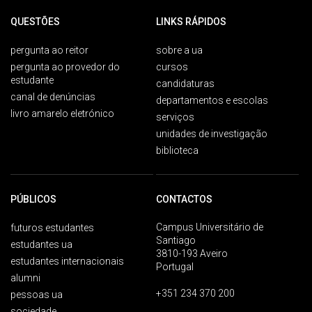
QUESTÕES
LINKS RÁPIDOS
pergunta ao reitor
sobre a ua
pergunta ao provedor do
cursos
estudante
candidaturas
canal de denúncias
departamentos e escolas
livro amarelo eletrónico
serviços
unidades de investigação
biblioteca
PÚBLICOS
CONTACTOS
Campus Universitário de
futuros estudantes
Santiago
estudantes ua
3810-193 Aveiro
estudantes internacionais
Portugal
alumni
+351 234 370 200
pessoas ua
sociedade