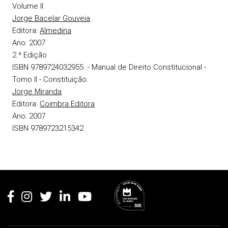
Volume II
Jorge Bacelar Gouveia
Editora:
Almedina
Ano:
2007
2.ª Edição
ISBN 9789724032955
- Manual de Direito Constitucional -
Tomo II - Constituição
Jorge Miranda
Editora:
Coimbra Editora
Ano:
2007
ISBN 9789723215342
Rodapé