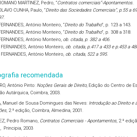
ROMANO MARTINEZ, Pedro, “
Contratos comerciais”-Apontamentos.
OLAVO CUNHA, Paulo, “
Direito das Sociedades Comerciais”, p.55 a 69
97.
FERNANDES, António Monteiro, “
Direito do Trabalho
”, p. 123 a 143.
FERNANDES, António Monteiro, “
Direito do Trabalho
”, p. 308 a 318.
FERNANDES, António Monteiro,
ob. citada, p. 382 a 406.
 FERNANDES, António Monteiro,
ob. citada, p.417 a 433 e p.453 a 48
 FERNANDES, António Monteiro,
ob. citada, 522 a 595.
iografia recomendada
O, António Pinto:
Noções Gerais de Direito
, Edição do Centro de E
o Autárquica, Coimbra, 2003.
, Manuel de Sousa Domingues das Neves:
Introdução ao Direito e 
ões
, 2.ª edição, Coimbra, Almedina, 2001.
EZ, Pedro Romano,
Contratos Comerciais - Apontamentos
, 2.ª ediçã
, Principia, 2003