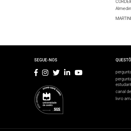
CORDEIR
Almedin
MARTINE
Rodapé
SEGUE-NOS
QUESTÕ
pergunta
pergunt
estudan
canal d
livro am