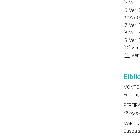
[5]
Ver: 
[6]
Ver: 
177 a 1
[7]
Ver: 
[8]
Ver: 
[9]
Ver: 
[10]
Ver:
[11]
Ver:
Bibl
MONTEIR
Formaçã
PEREIRA
Obrigaç
MARTÍN
Cascais