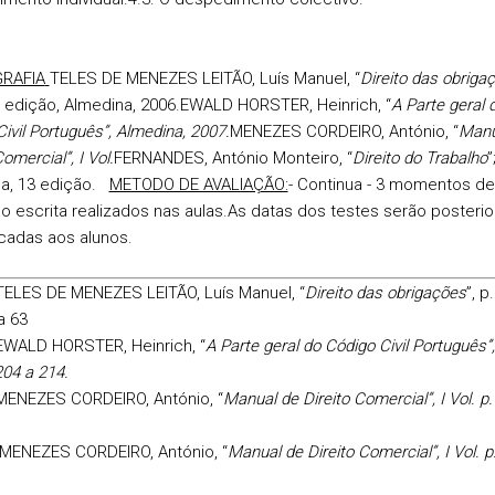
GRAFIA
TELES DE MENEZES LEITÃO, Luís Manuel, “
Direito das obriga
5ª edição, Almedina, 2006.
EWALD HORSTER, Heinrich, “
A Parte geral 
ivil Português”, Almedina, 2007.
MENEZES CORDEIRO, António, “
Manu
Comercial”, I Vol.
FERNANDES, António Monteiro, “
Direito do Trabalho
”
a, 13 edição.
METODO DE AVALIAÇÃO:
- Continua - 3 momentos de
o escrita realizados nas aulas.
As datas dos testes serão posteri
adas aos alunos.
TELES DE MENEZES LEITÃO, Luís Manuel, “
Direito das obrigações
”, p
a 63
EWALD HORSTER, Heinrich, “
A Parte geral do Código Civil Português”
204 a 214.
 MENEZES CORDEIRO, António, “
Manual de Direito Comercial”, I Vol. p.
MENEZES CORDEIRO, António, “
Manual de Direito Comercial”, I Vol. p