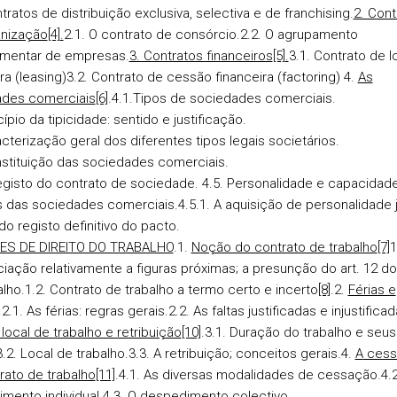
ratos de distribuição exclusiva, selectiva e de franchising.
2. Cont
nização
[4]
.
2.1. O contrato de consórcio.
2.2. O agrupamento
mentar de empresas.
3. Contratos financeiros
[5]
.
3.1. Contrato de 
ra (leasing)
3.2. Contrato de cessão financeira (factoring)
4.
As
ades comerciais
[6]
.
4.1.Tipos de sociedades comerciais.
cípio da tipicidade: sentido e justificação.
acterização geral dos diferentes tipos legais societários.
nstituição das sociedades comerciais.
registo do contrato de sociedade.
4.5. Personalidade e capacidad
as das sociedades comerciais.
4.5.1. A aquisição de personalidade j
 do registo definitivo do pacto.
ÕES DE DIREITO DO TRABALHO
.
1.
Noção do contrato de trabalho
[7]
1
ciação relativamente a figuras próximas; a presunção do art. 12 d
alho.
1.2. Contrato de trabalho a termo certo e incerto
[8]
.
2.
Férias e
.
2.1. As férias: regras gerais.
2.2. As faltas justificadas e injustificad
local de trabalho e retribuição
[10]
.
3.1. Duração do trabalho e seus
3.2. Local de trabalho.
3.3. A retribuição; conceitos gerais.
4.
A
cess
rato de trabalho
[11]
.
4.1. As diversas modalidades de cessação.
4.
mento individual.
4.3. O despedimento colectivo.