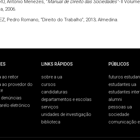
O, António Menezes, “
Manual de Direito das Sociedades”-
II Volume
a, 2006.
Z, Pedro Romano, “Direito do Trabalho", 2013; Almedina.
ES
LINKS RÁPIDOS
PÚBLICOS
 ao reitor
sobre a ua
futuros estudan
a ao provedor do
cursos
estudantes ua
te
candidaturas
estudantes inte
e denúncias
departamentos e escolas
alumni
arelo eletrónico
serviços
pessoas ua
unidades de investigação
sociedade
biblioteca
comunicação e