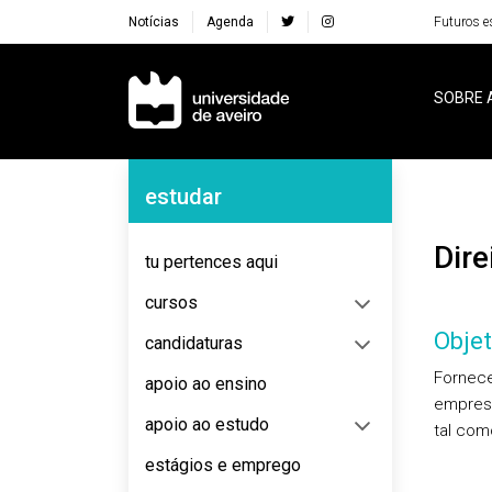
Notícias
Agenda
Futuros e
Navegação Principal
SOBRE 
Navegação Lateral
estudar
Di
tu pertences aqui
cursos
Objet
candidaturas
Fornece
apoio ao ensino
empresa
apoio ao estudo
tal com
estágios e emprego