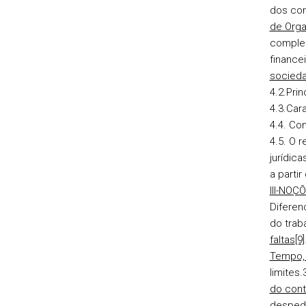
dos cont
de Orga
comple
financei
socied
4.2.Prin
4.3.Car
4.4. Co
4.5. O 
jurídic
a partir
III-NOÇ
Diferen
do trab
faltas
[9]
Tempo, 
limites.
do cont
despedi