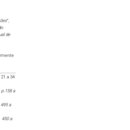
ções
”,
do
al de
;
ormente
. 21 a 34
, p.158 a
 495 a
. 450 a