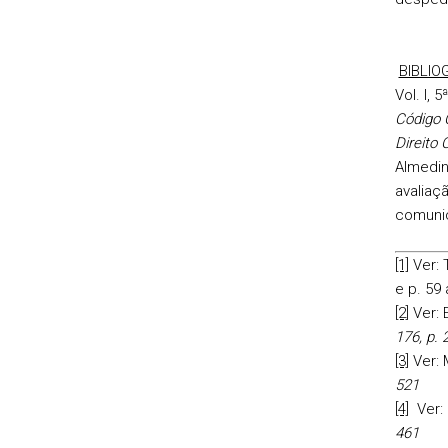
BIBLIO
Vol. I, 
Código C
Direito 
Almedin
avaliaçã
comunic
[1]
Ver: 
e p. 59 
[2]
Ver: 
176, p. 
[3]
Ver:
521
[4]
Ver:
461