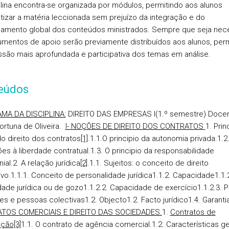
plina encontra-se organizada por módulos, permitindo aos alunos
tizar a matéria leccionada sem prejuízo da integração e do
namento global dos conteúdos ministrados. Sempre que seja nece
mentos de apoio serão previamente distribuídos aos alunos, perm
ssão mais aprofundada e participativa dos temas em análise.
eúdos
MA DA DISCIPLINA:
DIREITO DAS EMPRESAS I
(1.º semestre)
Docen
ortuna de Oliveira.
I- NOÇÕES DE DIREITO DOS CONTRATOS
1. Prin
do direito dos contratos
[1]
.
1.1.O principio da autonomia privada.
1.2
ões à liberdade contratual.
1.3. O principio da responsabilidade
ial.
2. A
relação jurídica
[2]
.
1.1. Sujeitos: o conceito de direito
ivo.
1.1.1. Conceito de personalidade jurídica
1.1.2. Capacidade
1.1.
ade jurídica ou de gozo
1.1.2.2. Capacidade de exercício
1.1.2.3. 
res e pessoas colectivas
1.2. Objecto
1.2. Facto jurídico
1.4. Garanti
TOS COMERCIAIS E DIREITO DAS SOCIEDADES.
1.
Contratos de
ição
[3]
1.1. O contrato de agência comercial.
1.2. Características ge