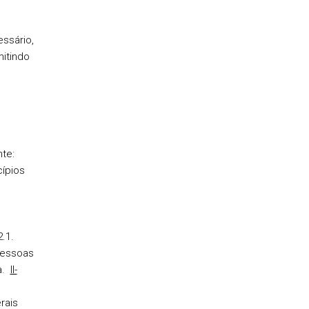
ssário,
itindo
te:
cípios
.
2.1.
Pessoas
a.
II-
rais