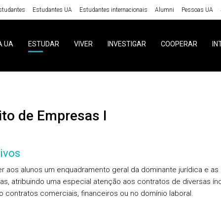
studantes
Estudantes UA
Estudantes internacionais
Alumni
Pessoas UA
A UA
ESTUDAR
VIVER
INVESTIGAR
COOPERAR
IN
reito de Empresas I
ivos
r aos alunos um enquadramento geral da dominante jurídica e as
s, atribuindo uma especial atenção aos contratos de diversas índ
o contratos comerciais, financeiros ou no domínio laboral.