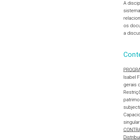
A disci
sistema
relacio
os docu
a discu
Cont
PROGRA
Isabel F
gerais 
Restriç
patrimon
subject
Capacid
singula
CONTRA
Distribu