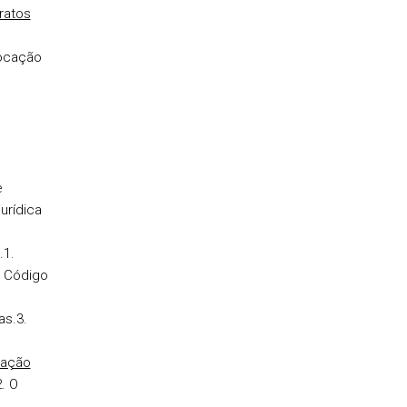
ratos
locação
e
urídica
.1.
o Código
as.
3.
ação
2. O