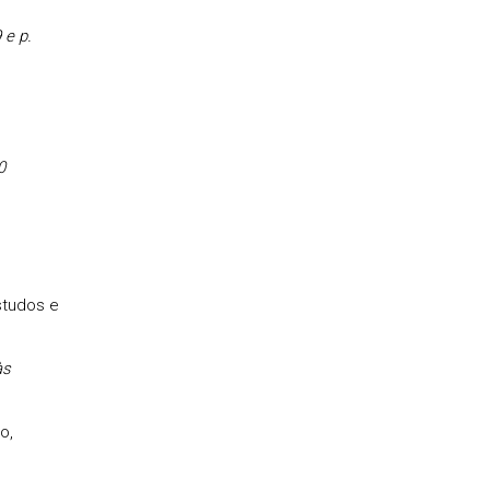
 e p.
0
studos e
às
o,