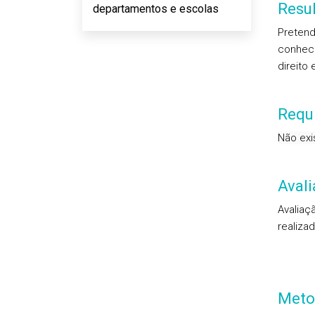
Resu
departamentos e escolas
Pretend
conheci
direito
Requi
Não exi
Aval
Avaliaç
realiza
Meto